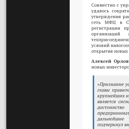
Совместно с уп
удалось сократ
утверждения ра
сеть МФЦ в Св
регистрации пр
организаций
техприсоединен
условий налого
открытия новых 
Алексей Орлов
новых инвесторо
«Признание ус
главы правите
крупнейших и
является сиг
достоинств
предпринима
дальнейшие
подчеркнул ви