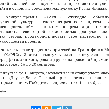
лений сильнейшие спортсмены и представители улич
ыйти в основную соревновательную сетку Гранд-финала.
ая конкурс-премия «КАРДО» ежегодно объеди
 уличной культуры и спорта из разных стран, создава
ного роста, обмена опытом и реализации талант
становится еще одной возможностью для участнико
ку сезона, продемонстрировать свое мастерство и 
 сообщества проекта.
открылась регистрация для зрителей на Гранд-финал 
и «КАРДО». Зрители смогут увидеть выступления зв
граффити, хип-хопа, рэпа и других направлений премии
востоке с 16 по 20 сентября.
трируется до 16 августа, автоматически станут участника
кта «Другое Дело». Главный приз - поездка на финал
 проживанием. Победителя определят до 1 сентября.
оры