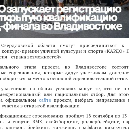
 Свердловской области смогут присоединиться к 
конкурс-премии уличной культуры и спорта «КАРДО» 
ия - страна возможностей».
ального этапа проекта во Владивостоке состоят
ые соревнования, которые дадут участникам дополн
 побороться за место в основной соревновательной сетке.
участников на общих условиях могут те, кто не пр
межрегиональный или национальный отбор. Для этог
 на официальном
сайте
проекта, выбрать направление 
 участия в открытой квалификации.
фикационные соревнования пройдут 18 сентября по 13
ры и спорта: BMX, скейтбординг, роллерблейдинг, па
нг, хип-хоп, брейкинг, диджеинг, граффити, кикскутер