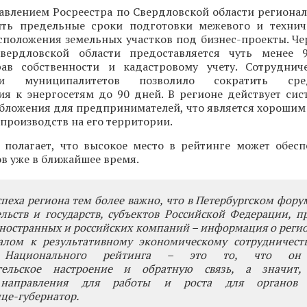
равлением Росреестра по Свердловской области региона
ить предельные сроки подготовки межевого и технич
сположения земельных участков под бизнес-проекты. Че
ердловской области предоставляется чуть менее 
ав собственности и кадастровому учету. Сотруднич
 и муниципалитетов позволило сократить ср
ия к энергосетям до 90 дней. В регионе действует сис
обложения для предпринимателей, что является хорошим
производств на его территории.
полагает, что высокое место в рейтинге может обесп
в уже в ближайшее время.
пеха региона тем более важно, что в Петербургском фору
льств и государств, субъектов Российской Федерации, п
ностранных и российских компаний – информация о реги
налом к результативному экономическому сотрудничеств
о Национального рейтинга – это то, что он 
тельское настроение и обратную связь, а значит,
 направления для работы и роста для органов 
це-губернатор.