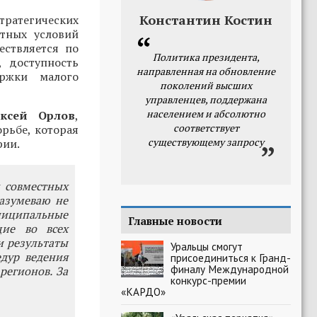
Константин Костин
тратегических
тных условий
ествляется по
Политика президента,
, доступность
направленная на обновление
ержки малого
поколений высших
управленцев, поддержана
населением и абсолютно
ексей Орлов
,
соответствует
рьбе, которая
существующему запросу
рии.
х совместных
азумеваю не
униципальные
Главные новости
щие во всех
и результаты
Уральцы смогут
дур ведения
присоединиться к Гранд-
финалу Международной
регионов. За
конкурс-премии
«КАРДО»