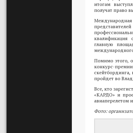
итогам выступ
получат право в
Международн
представителей
профессиональ
квалификация 
главную площад
международного
Помимо этого, 
конкурс-преми
скейтбординга, 
пройдет во Влади
Все, кто зарегис
«КАРДО» и прое
авиаперелетом и
Фото: организат