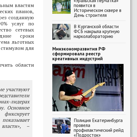
«Уральская перчатка»
льным властям
появится в
Историческом сквере в
еских планов,
День строителя
рез созданную
90% услуг по
В Курганской области
ество сетевых
ФСБ накрыла крупную
едние сроки
нарколабораторию
тема льготных
 стимулом для
Минэкономразвития РФ
сформировала реестр
креативных индустрий
ечить области
ме участвуют
редставители
онах-лидерах
у. Основное
фиксирует
 показывает
Полиция Екатеринбурга
провела
власти», –
профилактический рейд
«Подросток»