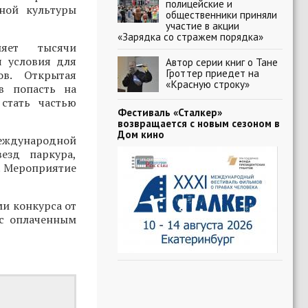
полицейские и
ной культуры
общественники приняли
участие в акции
«Зарядка со стражем порядка»
няет тысячи
я условия для
Автор серии книг о Тане
Гроттер приедет на
ов. Открытая
«Красную строку»
в попасть на
стать частью
Фестиваль «Сталкер»
возвращается с новым сезоном в
Дом кино
Международной
езд паркура,
. Мероприятие
ми конкурса от
 с оплаченным