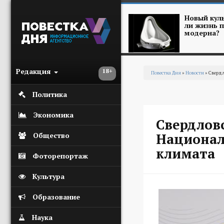
Перейти к основному содержанию
Новый куль
ли жизнь п
модерна?
Редакция
18+
Повестка Дня
»
Новости
» Свердл
Вы здесь
Политика
Экономика
Свердловс
Национал
Общество
климата
Фоторепортаж
Культура
Образование
Наука