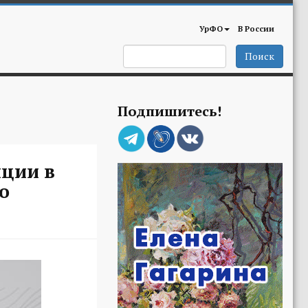
УрФО
В России
Поиск
Подпишитесь!
иции в
о