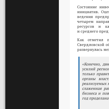
Состояние инве
инициатив. Оце
ведения предпр
четырем направ
ресурсов и ка
и среднего пред
Как отметил п
Свердловской об
развернулась ме
«Конечно, дв
усилий регио
только прави
органы власт
реализуемых н
слаженная ра
бизнеса и по
год проделана