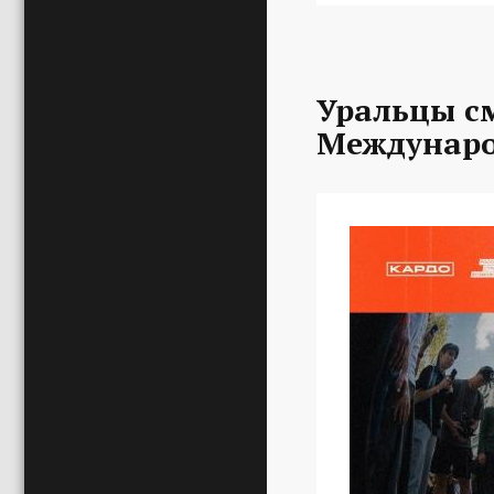
Уральцы с
Междунаро