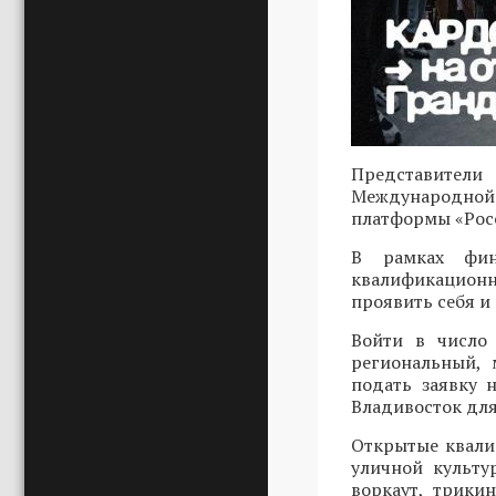
Представители
Международной 
платформы «Росс
В рамках фин
квалификационн
проявить себя и
Войти в число 
региональный, 
подать заявку
Владивосток для
Открытые квали
уличной культу
воркаут, трики