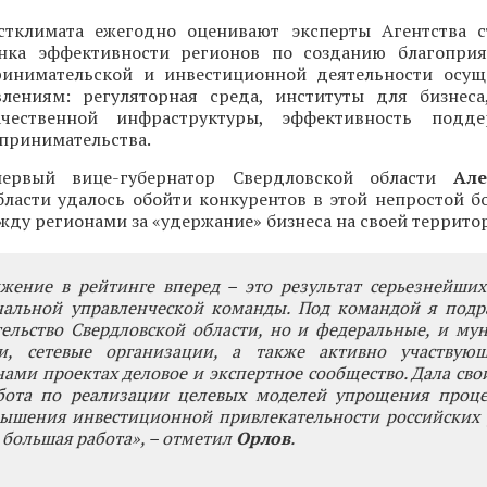
стклимата ежегодно оценивают эксперты Агентства с
нка эффективности регионов по созданию благоприя
инимательской и инвестиционной деятельности осущ
лениям: регуляторная среда, институты для бизнеса
чественной инфраструктуры, эффективность подд
принимательства.
ервый вице-губернатор Свердловской области
Ал
ласти удалось обойти конкурентов в этой непростой бо
жду регионами за «удержание» бизнеса на своей террито
ижение в рейтинге вперед – это результат серьезнейши
нальной управленческой команды. Под командой я подр
тельство Свердловской области, но и федеральные, и м
и, сетевые организации, а также активно участвую
ами проектах деловое и экспертное сообщество. Дала сво
бота по реализации целевых моделей упрощения проце
вышения инвестиционной привлекательности российских 
 большая работа», – отметил
Орлов
.