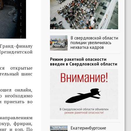
В свердловской области
полиции увеличилась
Гранд-финалу
нехватка кадров
Президентской
Режим ракетной опасности
введен в Свердловской области
ся открытые
ительный шанс
ошел онлайн,
о необходимо
и приехать во
 направлениям
ркур, фриран,
Екатеринбургские
инг и рэп. По