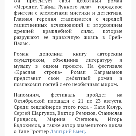
Он презентует свой дебютный роман
«Мередит. Тайны Лунного зала» - городское
фэнтези с элементами мистики и детектива.
Главная героиня сталкивается с чередой
таинственных исчезновений и вторжением
древней враждебной силы, которые
разрушают ее привычную жизнь в Грей-
Палмс.
Роман дополнил книгу авторским
саундтреком, объединив литературу и
музыку в одном проекте. На фестивале
«Красная строка» Роман Каграманов
представит свой дебютный роман и
познакомит гостей с его необычным миром.
Напомним, фестиваль пройдет на
Октябрьской площади с 21 по 23 августа.
Среди хедлайнеров этого года - Катя Качур,
Сергей Шаргунов, Виктор Ремизов, Станислав
Гридасов, Марина Степнова, Игорь
Евдокимов, а также автор знаменитого цикла
о Тане Гроттер
Дмитрий Емец.