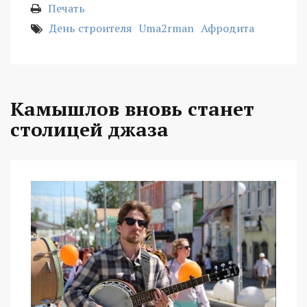
Печать
День строителя
Uma2rman
Афродита
Камышлов вновь станет
столицей джаза