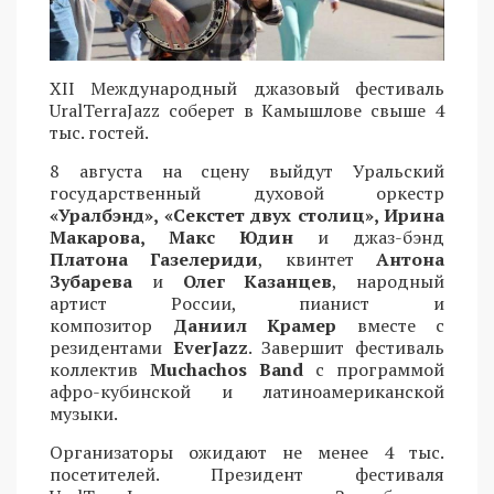
XII Международный джазовый фестиваль
UralTerraJazz соберет в Камышлове свыше 4
тыс. гостей.
8 августа на сцену выйдут Уральский
государственный духовой оркестр
«Уралбэнд», «Секстет двух столиц», Ирина
Макарова, Макс Юдин
и джаз-бэнд
Платона Газелериди
, квинтет
Антона
Зубарева
и
Олег Казанцев
, народный
артист России, пианист и
композитор
Даниил Крамер
вместе с
резидентами
EverJazz
. Завершит фестиваль
коллектив
Muchachos Band
с программой
афро-кубинской и латиноамериканской
музыки.
Организаторы ожидают не менее 4 тыс.
посетителей. Президент фестиваля