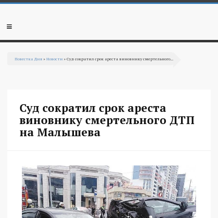
Перейти к основному содержанию
Мобильное
меню
Повестка Дня
»
Новости
» Суд сократил срок ареста виновнику смертельного...
Вы здесь
Суд сократил срок ареста
виновнику смертельного ДТП
на Малышева