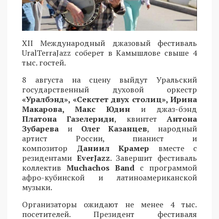
XII Международный джазовый фестиваль
UralTerraJazz соберет в Камышлове свыше 4
тыс. гостей.
8 августа на сцену выйдут Уральский
государственный духовой оркестр
«Уралбэнд», «Секстет двух столиц», Ирина
Макарова, Макс Юдин
и джаз-бэнд
Платона Газелериди
, квинтет
Антона
Зубарева
и
Олег Казанцев
, народный
артист России, пианист и
композитор
Даниил Крамер
вместе с
резидентами
EverJazz
. Завершит фестиваль
коллектив
Muchachos Band
с программой
афро-кубинской и латиноамериканской
музыки.
Организаторы ожидают не менее 4 тыс.
посетителей. Президент фестиваля