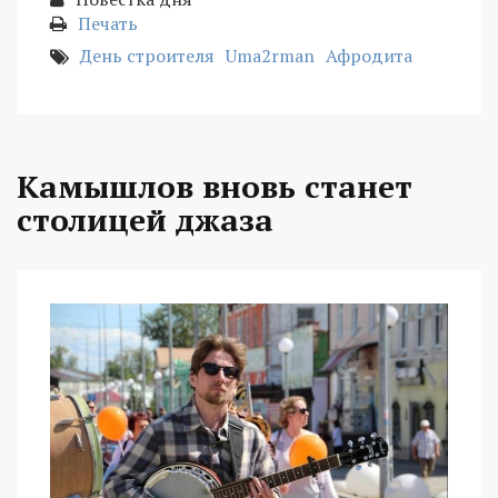
Печать
День строителя
Uma2rman
Афродита
Камышлов вновь станет
столицей джаза