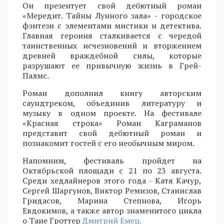
Он презентует свой дебютный роман
«Мередит. Тайны Лунного зала» - городское
фэнтези с элементами мистики и детектива.
Главная героиня сталкивается с чередой
таинственных исчезновений и вторжением
древней враждебной силы, которые
разрушают ее привычную жизнь в Грей-
Палмс.
Роман дополнил книгу авторским
саундтреком, объединив литературу и
музыку в одном проекте. На фестивале
«Красная строка» Роман Каграманов
представит свой дебютный роман и
познакомит гостей с его необычным миром.
Напомним, фестиваль пройдет на
Октябрьской площади с 21 по 23 августа.
Среди хедлайнеров этого года - Катя Качур,
Сергей Шаргунов, Виктор Ремизов, Станислав
Гридасов, Марина Степнова, Игорь
Евдокимов, а также автор знаменитого цикла
о Тане Гроттер
Дмитрий Емец.