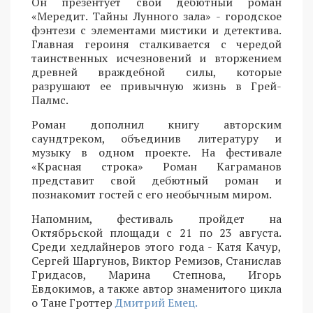
Он презентует свой дебютный роман
«Мередит. Тайны Лунного зала» - городское
фэнтези с элементами мистики и детектива.
Главная героиня сталкивается с чередой
таинственных исчезновений и вторжением
древней враждебной силы, которые
разрушают ее привычную жизнь в Грей-
Палмс.
Роман дополнил книгу авторским
саундтреком, объединив литературу и
музыку в одном проекте. На фестивале
«Красная строка» Роман Каграманов
представит свой дебютный роман и
познакомит гостей с его необычным миром.
Напомним, фестиваль пройдет на
Октябрьской площади с 21 по 23 августа.
Среди хедлайнеров этого года - Катя Качур,
Сергей Шаргунов, Виктор Ремизов, Станислав
Гридасов, Марина Степнова, Игорь
Евдокимов, а также автор знаменитого цикла
о Тане Гроттер
Дмитрий Емец.