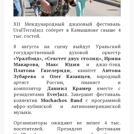
XII Международный джазовый фестиваль
UralTerraJazz соберет в Камышлове свыше 4
тыс. гостей.
8 августа на сцену выйдут Уральский
государственный духовой оркестр
«Уралбэнд», «Секстет двух столиц», Ирина
Макарова, Макс Юдин
и джаз-бэнд
Платона Газелериди
, квинтет
Антона
Зубарева
и
Олег Казанцев
, народный
артист России, пианист и
композитор
Даниил Крамер
вместе с
резидентами
EverJazz
. Завершит фестиваль
коллектив
Muchachos Band
с программой
афро-кубинской и латиноамериканской
музыки.
Организаторы ожидают не менее 4 тыс.
посетителей. Президент фестиваля