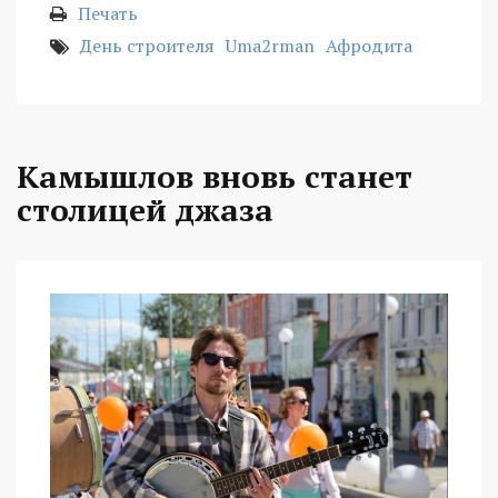
Печать
День строителя
Uma2rman
Афродита
Камышлов вновь станет
столицей джаза