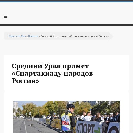
Перейти к основному содержанию
Мобильное
меню
Повестка Дня
»
Новости
» Средний Урал примет «Спартакиаду народов России»
Вы здесь
Средний Урал примет
«Спартакиаду народов
России»