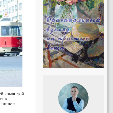
оей командой
ня в
ранице в