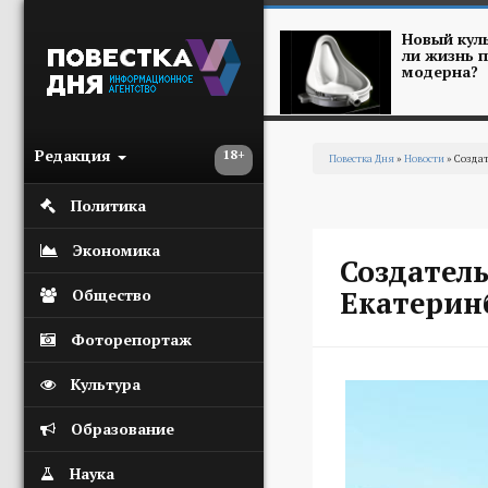
Перейти к основному содержанию
Новый куль
ли жизнь п
модерна?
Редакция
18+
Повестка Дня
»
Новости
» Создат
Вы здесь
Политика
Экономика
Создател
Екатерин
Общество
Фоторепортаж
Культура
Образование
Наука