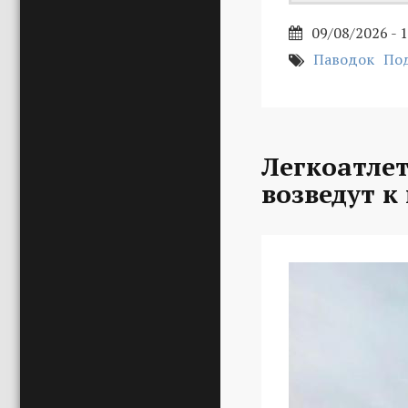
09/08/2026 - 
Паводок
По
Легкоатле
возведут к