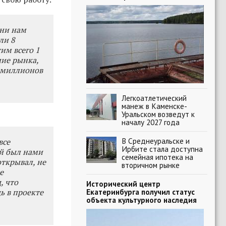
они нам
ли 8
им всего 1
ние рынка,
8 миллионов
Легкоатлетический
манеж в Каменске-
Уральском возведут к
началу 2027 года
В Среднеуральске и
все
Ирбите стала доступна
ый был нами
семейная ипотека на
открывал, не
вторичном рынке
е
, что
Исторический центр
ь в проекте
Екатеринбурга получил статус
объекта культурного наследия