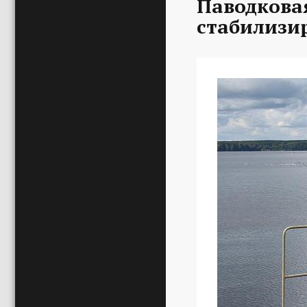
Паводкова
стабилизи