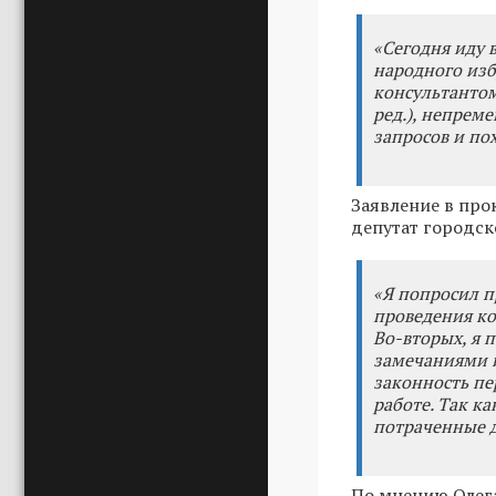
«Сегодня иду 
народного изб
консультантом
ред.
), непрем
запросов и пох
Заявление в про
депутат городск
«Я попросил п
проведения ко
Во-вторых, я 
замечаниями и
законность пе
работе. Так ка
потраченные д
По мнению Олега