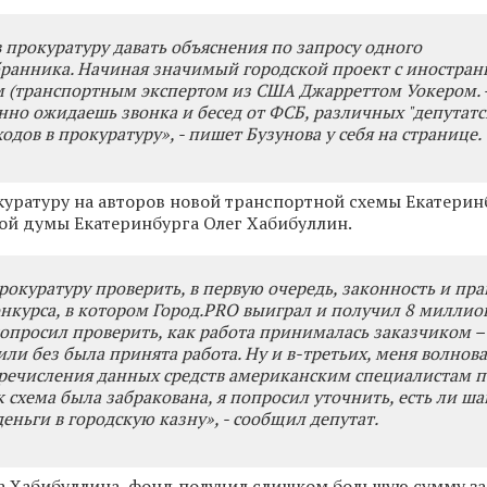
в прокуратуру давать объяснения по запросу одного
ранника. Начиная значимый городской проект с иностра
 (
транспортным экспертом из США Джарреттом Уокером. 
енно ожидаешь звонка и бесед от ФСБ, различных "депутатс
одов в прокуратуру», - пишет Бузунова у себя на странице.
куратуру на авторов новой транспортной схемы Екатерин
ой думы Екатеринбурга Олег Хабибуллин.
рокуратуру проверить, в первую очередь, законность и пр
нкурса, в котором Город.PRO выиграл и получил 8 миллио
попросил проверить, как работа принималась заказчиком – 
ли без была принята работа. Ну и в-третьих, меня волнов
речисления данных средств американским специалистам п
к схема была забракована, я попросил уточнить, есть ли ша
еньги в городскую казну», - сообщил депутат.
 Хабибуллина, фонд получил слишком большую сумму за 