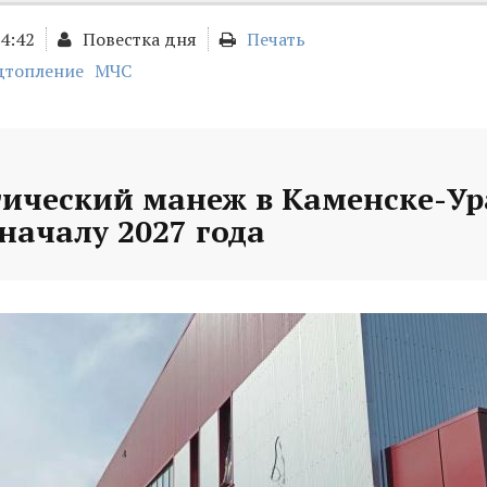
14:42
Повестка дня
Печать
дтопление
МЧС
тический манеж в Каменске-У
 началу 2027 года