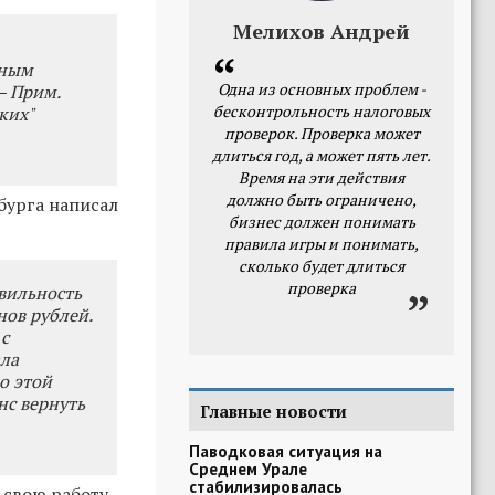
Мелихов Андрей
нным
Одна из основных проблем -
– Прим.
бесконтрольность налоговых
ких"
проверок. Проверка может
длиться год, а может пять лет.
Время на эти действия
должно быть ограничено,
бурга написал
бизнес должен понимать
правила игры и понимать,
сколько будет длиться
проверка
авильность
нов рублей.
с
ала
о этой
нс вернуть
Главные новости
Паводковая ситуация на
Среднем Урале
стабилизировалась
свою работу.