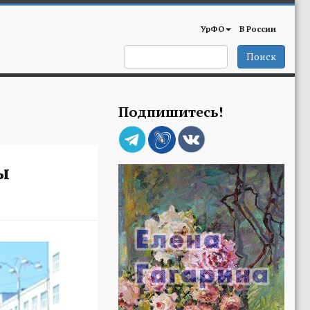
УрФО
В России
Поиск
Подпишитесь!
ы