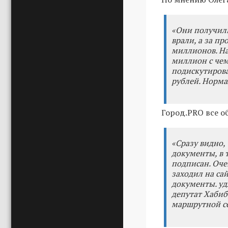
«Они получили
врали, а за п
миллионов. На
миллион с чем
подискутирова
рублей. Норма
Город.PRO все о
«Сразу видно, 
документы, в 
подписан. Оче
заходил на са
документы. уд
депутат Хабиб
маршрутной се