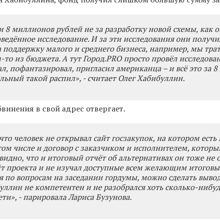
 8 миллионов рублей не за разработку новой схемы, как 
роведённое исследование. И за эти исследования они получи
 поддержку малого и среднего бизнеса, например, мы трат
-то из бюджета. А тут Город.PRO просто провёл исследова
л, пофантазировал, пригласил американца – и всё это за 
льный такой распил», - считает Олег Хабибуллин.
бвинения в свой адрес отвергает.
что человек не открывал сайт госзакупок, на котором есть 
том числе и договор с заказчиком и исполнителем, котор
видно, что и итоговый отчёт об альтернативах он тоже не 
йт проекта и не изучал доступные всем желающим итоговы
я по вопросам на заседании гордумы, можно сделать вывод
уллин не компетентен и не разобрался хоть сколько-нибуд
ти», - парировала Лариса Бузунова.