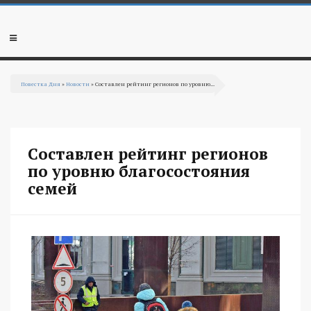
Перейти к основному содержанию
Мобильное
меню
Повестка Дня
»
Новости
» Составлен рейтинг регионов по уровню...
Вы здесь
Составлен рейтинг регионов
по уровню благосостояния
семей