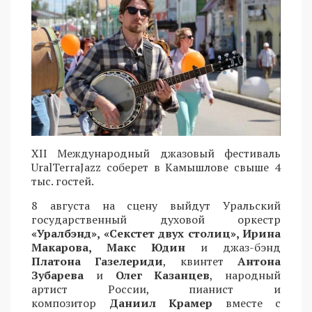
XII Международный джазовый фестиваль
UralTerraJazz соберет в Камышлове свыше 4
тыс. гостей.
8 августа на сцену выйдут Уральский
государственный духовой оркестр
«Уралбэнд», «Секстет двух столиц», Ирина
Макарова, Макс Юдин
и джаз-бэнд
Платона Газелериди
, квинтет
Антона
Зубарева
и
Олег Казанцев
, народный
артист России, пианист и
композитор
Даниил Крамер
вместе с