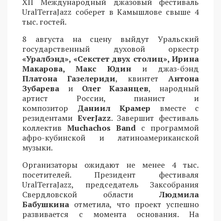
XII Международный джазовый фестиваль
UralTerraJazz соберет в Камышлове свыше 4
тыс. гостей.
8 августа на сцену выйдут Уральский
государственный духовой оркестр
«Уралбэнд», «Секстет двух столиц», Ирина
Макарова, Макс Юдин
и джаз-бэнд
Платона Газелериди
, квинтет
Антона
Зубарева
и
Олег Казанцев
, народный
артист России, пианист и
композитор
Даниил Крамер
вместе с
резидентами
EverJazz
. Завершит фестиваль
коллектив
Muchachos Band
с программой
афро-кубинской и латиноамериканской
музыки.
Организаторы ожидают не менее 4 тыс.
посетителей. Президент фестиваля
UralTerraJazz, председатель Заксобрания
Свердловской области
Людмила
Бабушкина
отметила, что проект успешно
развивается с момента основания. На