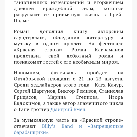
таинственных исчезновений и вторжением
древней враждебной силы, которые
разрушают ее привычную жизнь в Грей-
Палмс.
Роман дополнил книгу авторским
саундтреком, объединив литературу и
музыку в одном проекте. На фестивале
«Красная строка» Роман Каграманов
представит свой дебютный роман и
познакомит гостей с его необычным миром.
Напомним, фестиваль пройдет на
Октябрьской площади с 21 по 23 августа.
Среди хедлайнеров этого года - Катя Качур,
Сергей Шаргунов, Виктор Ремизов, Станислав
Гридасов, Марина Степнова, Игорь
Евдокимов, а также автор знаменитого цикла
о Тане Гроттер
Дмитрий Емец.
За музыкальную часть на «Красной строке»
отвечают
Billy’s Band и «Запрещенные
барабанщики»
.