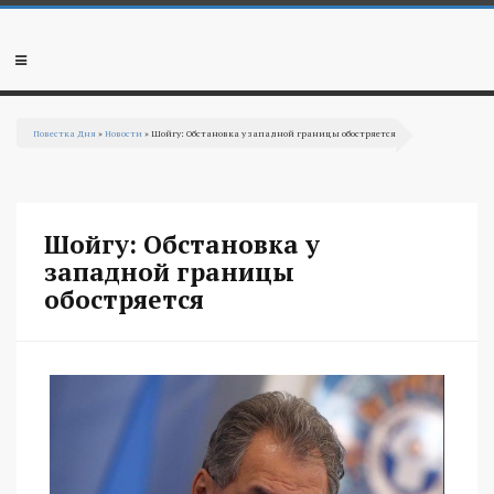
Перейти к основному содержанию
Мобильное
меню
Повестка Дня
»
Новости
» Шойгу: Обстановка у западной границы обостряется
Вы здесь
Шойгу: Обстановка у
западной границы
обостряется