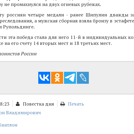
зу не промахнулся на двух огневых рубежах.
ету россиян четыре медали - ранее Шипулин дважды з
преследования, а мужская сборная взяла бронзу в эстафет
м Рупольдинге.
ти эта победа стала для него 11-й в индивидуальных ко
е на его счету 14 вторых мест и 18 третьих мест.
лонистов России
18:23
Повестка дня
Печать
он Владимирович
Биатлон