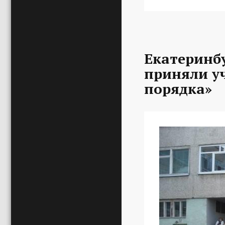
Екатеринб
приняли уч
порядка»