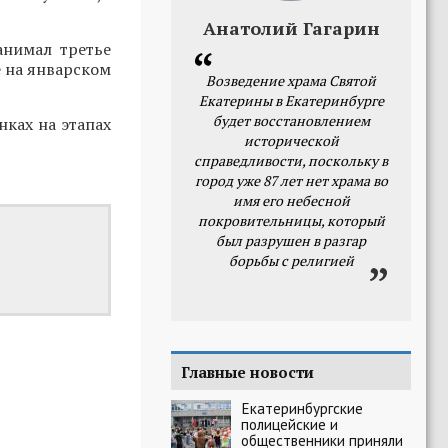
Анатолий Гагарин
анимал третье
е на январском
Возведение храма Святой
Екатерины в Екатеринбурге
будет восстановлением
нках на этапах
исторической
справедливости, поскольку в
город уже 87 лет нет храма во
имя его небесной
покровительницы, который
был разрушен в разгар
борьбы с религией
Главные новости
Екатеринбургские
полицейские и
общественники приняли