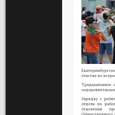
Екатеринбургск
участие во всер
Традиционное с
оздоровительног
Зарядку с ребя
отдела по рабо
отделения пр
Общественного