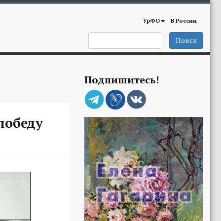
УрФО
В России
Поиск
Подпишитесь!
победу