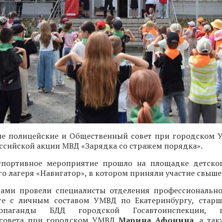
ие полицейские и Общественный совет при городском
оссийской акции МВД «Зарядка со стражем порядка».
портивное мероприятие прошло на площадке детског
о лагеря «Навигатор», в котором приняли участие свыше 
тами провели специалисты отделения профессиональн
те с личным составом УМВД по Екатеринбургу, стар
опаганды БДД городской Госавтоинспекции, пр
 совета при городском УМВД
Марина Афонина
, а та