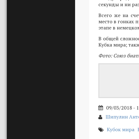
секунды и ни ра
Всего же на сч
место в гонках 
этапе в немецко
В общей сложнос
Кубка мира; такж
Фото: Союз биат
09/03/2018 - 
Шипулин Ант
Кубок мира