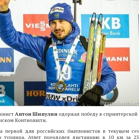
лонист
Антон Шипулин
одержал победу в спринтерской 
нском Контиолахти.
ла первой для российских биатлонистов в текущем сез
 турнира. Атлет преодолел дистанцию в 10 км за 2