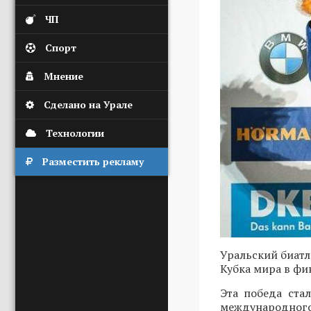
ЧП
Спорт
Мнение
Сделано на Урале
Технологии
Разместить рекламу
Уральский биат
Кубка мира в фи
Эта победа ста
международного