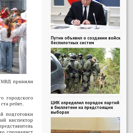
Путин объявил о создании войск
беспилотных систем
 УМВД приняли
о городского
ЦИК определил порядок партий
ста ребят.
в бюллетене на предстоящих
выборах
ой подготовки
ший инспектор
едставитель
кже специалист