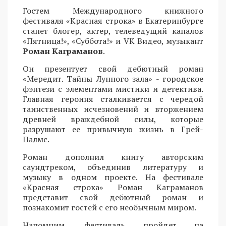
Гостем Международного книжного
фестиваля «Красная строка» в Екатеринбурге
станет блогер, актер, телеведущий каналов
«Пятница!», «Суббота!» и VK Видео, музыкант
Роман Каграманов
.
Он презентует свой дебютный роман
«Мередит. Тайны Лунного зала» - городское
фэнтези с элементами мистики и детектива.
Главная героиня сталкивается с чередой
таинственных исчезновений и вторжением
древней враждебной силы, которые
разрушают ее привычную жизнь в Грей-
Палмс.
Роман дополнил книгу авторским
саундтреком, объединив литературу и
музыку в одном проекте. На фестивале
«Красная строка» Роман Каграманов
представит свой дебютный роман и
познакомит гостей с его необычным миром.
Напомним, фестиваль пройдет на