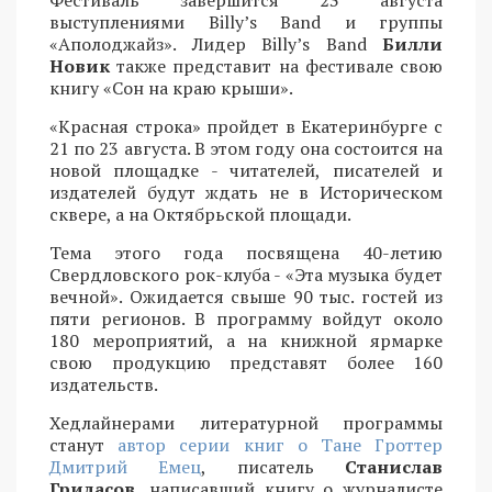
Фестиваль завершится 23 августа
выступлениями Billy’s Band и группы
«Аполоджайз». Лидер Billy’s Band
Билли
Новик
также представит на фестивале свою
книгу «Сон на краю крыши».
«Красная строка» пройдет в Екатеринбурге с
21 по 23 августа. В этом году она состоится на
новой площадке - читателей, писателей и
издателей будут ждать не в Историческом
сквере, а на Октябрьской площади.
Тема этого года посвящена 40-летию
Свердловского рок-клуба - «Эта музыка будет
вечной». Ожидается свыше 90 тыс. гостей из
пяти регионов. В программу войдут около
180 мероприятий, а на книжной ярмарке
свою продукцию представят более 160
издательств.
Хедлайнерами литературной программы
станут
автор серии книг о Тане Гроттер
Дмитрий Емец
, писатель
Станислав
Гридасов
, написавший книгу о журналисте