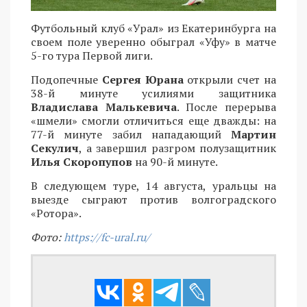
Футбольный клуб «Урал» из Екатеринбурга на
своем поле уверенно обыграл «Уфу» в матче
5-го тура Первой лиги.
Подопечные
Сергея Юрана
открыли счет на
38-й минуте усилиями защитника
Владислава Малькевича
. После перерыва
«шмели» смогли отличиться еще дважды: на
77-й минуте забил нападающий
Мартин
Секулич
, а завершил разгром полузащитник
Илья Скоропупов
на 90-й минуте.
В следующем туре, 14 августа, уральцы на
выезде сыграют против волгоградского
«Ротора».
Фото:
https://fc-ural.ru/