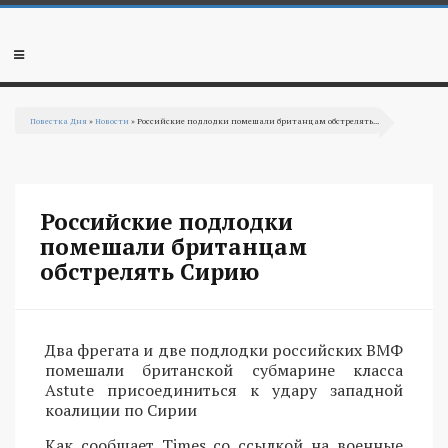
Перейти к основному содержанию
Мобильное
меню
Повестка Дня
»
Новости
» Российские подлодки помешали британцам обстрелять...
Вы здесь
Российские подлодки
помешали британцам
обстрелять Сирию
Два фрегата и две подлодки российских ВМФ
помешали британской субмарине класса
Astute присоединиться к удару западной
коалиции по Сирии
Как сообщает Times со ссылкой на военные