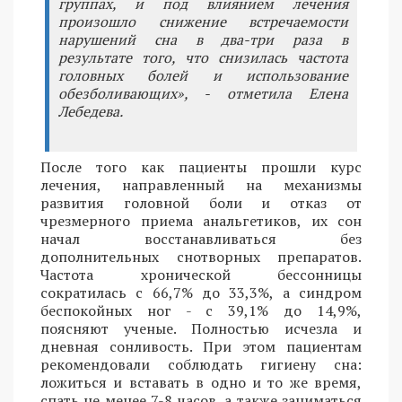
группах, и под влиянием лечения
произошло снижение встречаемости
нарушений сна в два-три раза в
результате того, что снизилась частота
головных болей и использование
обезболивающих», - отметила Елена
Лебедева.
После того как пациенты прошли курс
лечения, направленный на механизмы
развития головной боли и отказ от
чрезмерного приема анальгетиков, их сон
начал восстанавливаться без
дополнительных снотворных препаратов.
Частота хронической бессонницы
сократилась с 66,7% до 33,3%, а синдром
беспокойных ног - с 39,1% до 14,9%,
поясняют ученые. Полностью исчезла и
дневная сонливость. При этом пациентам
рекомендовали соблюдать гигиену сна:
ложиться и вставать в одно и то же время,
спать не менее 7-8 часов, а также заниматься