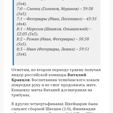
(5x4).
7:0 – Слепец (Галимов, Муранов) – 39:38
(5x5).
7:1 – Фегервары (Иван, Поспишил) – 43:35
(4x4).
8:1 – Морозов (Шашков, Ольшанский) –
52:03 (5x5).
8:2 – Роман (Иван, Фегервары) – 58:58
(5x5).
8:3 – Иван (Фегервары, Лишка) – 59:51
(5x4).
Отметим, во втором периоде травму получил
лидер российской команды
Виталий
Кравцов
. Воспитанник челябинского хоккея
повредил руку и не смог продолжить матч.
Концовку матча Виталий досматривал на
трибунах.
В других четвертьфиналах Швейцария была
сильнее сборной Швеции (2:0), Финляндия