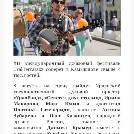
XII Международный джазовый фестиваль
UralTerraJazz соберет в Камышлове свыше 4
тыс. гостей.
8 августа на сцену выйдут Уральский
государственный духовой оркестр
«Уралбэнд», «Секстет двух столиц», Ирина
Макарова, Макс Юдин
и джаз-бэнд
Платона Газелериди
, квинтет
Антона
Зубарева
и
Олег Казанцев
, народный
артист России, пианист и
композитор
Даниил Крамер
вместе с
резидентами
EverJazz
. Завершит фестиваль