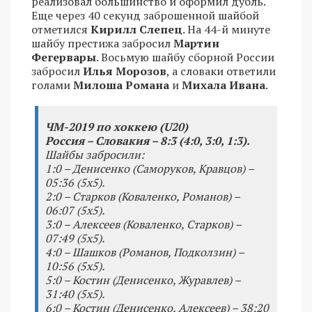
реализовал большинство и оформил дубль.
Еще через 40 секунд заброшенной шайбой
отметился
Кирилл Слепец
. На 44-й минуте
шайбу престижа забросил
Мартин
Фегервары
. Восьмую шайбу сборной России
забросил
Илья Морозов
, а словаки ответили
голами
Милоша Романа
и
Михала Ивана
.
ЧМ-2019 по хоккею (U20)
Россия – Словакия – 8:3 (4:0, 3:0, 1:3).
Шайбы забросили:
1:0 – Денисенко (Саморуков, Кравцов) –
05:36 (5x5).
2:0 – Старков (Коваленко, Романов) –
06:07 (5x5).
3:0 – Алексеев (Коваленко, Старков) –
07:49 (5x5).
4:0 – Шашков (Романов, Подколзин) –
10:56 (5x5).
5:0 – Костин (Денисенко, Журавлев) –
31:40 (5x5).
6:0 – Костин (Денисенко, Алексеев) – 38:20