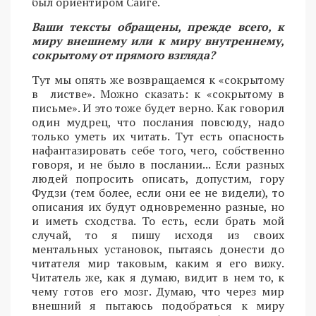
был ориентиром Сайгё.
Ваши тексты обращены, прежде всего, к
миру внешнему или к миру внутреннему,
сокрытому от прямого взгляда?
Тут мы опять же возвращаемся к «сокрытому
в листве». Можно сказать: к «сокрытому в
письме». И это тоже будет верно. Как говорил
один мудрец, что послания повсюду, надо
только уметь их читать. Тут есть опасность
нафантазировать себе того, чего, собственно
говоря, и не было в послании... Если разных
людей попросить описать, допустим, гору
Фудзи (тем более, если они ее не видели), то
описания их будут одновременно разные, но
и иметь сходства. То есть, если брать мой
случай, то я пишу исходя из своих
ментальных установок, пытаясь донести до
читателя мир таковым, каким я его вижу.
Читатель же, как я думаю, видит в нем то, к
чему готов его мозг. Думаю, что через мир
внешний я пытаюсь подобраться к миру