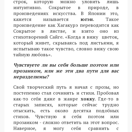
строк, которую можно уловить лишь
интуитивно. Сокрытое в природе, в
произведениях искусства. В Японии это,
кажется называется
югэн.
Такое
произведение как Хагакурэ переводится как
Сокрытое в листве, и взято оно из
стихотворений Сайге. «Когда я вижу цветок,
который живет, скрываясь под листьями, я
испытываю такое чувство, словно вижу свою
тайную любовь».
Чувствуете ли вы себя больше поэтом или
прозаиком, или же эти два пути для вас
неразделимы?
Свой творческий путь я начал с прозы, но
постепенно стал сочинять и стихи. Пробовал
как-то себя даже в жанре
хокку
. Где-то в
старых записях, которые сейчас трудно
отыскать, есть около десятка подобных
стихов. Чувствую я себя поэтом или
прозаиком - сложно ответить на этот вопрос.
Наверное, я могу себя сравнить с