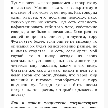
Тут мы опять же возвращаемся к «сокрытому
в листве». Можно сказать: к «сокрытому в
письме». И это тоже будет верно. Как говорил
один мудрец, что послания повсюду, надо
только уметь их читать. Тут есть опасность
нафантазировать себе того, чего, собственно
говоря, и не было в послании... Если разных
людей попросить описать, допустим, гору
Фудзи (тем более, если они ее не видели), то
описания их будут одновременно разные, но
и иметь сходства. То есть, если брать мой
случай, то я пишу исходя из своих
ментальных установок, пытаясь донести до
читателя мир таковым, каким я его вижу.
Читатель же, как я думаю, видит в нем то, к
чему готов его мозг. Думаю, что через мир
внешний я пытаюсь подобраться к миру
внутреннему. Всегда должен быть посыл
(стержень, тот цветок, который скрывается в
листве).
Как в вашем творчестве сосуществуют
японская культурная память и ваш