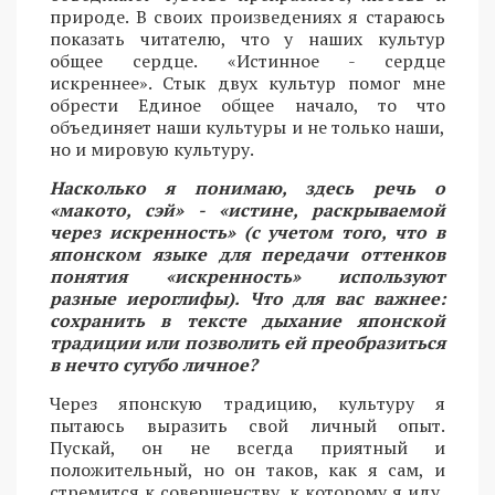
природе. В своих произведениях я стараюсь
показать читателю, что у наших культур
общее сердце. «Истинное - сердце
искреннее». Стык двух культур помог мне
обрести Единое общее начало, то что
объединяет наши культуры и не только наши,
но и мировую культуру.
Насколько я понимаю, здесь речь о
«макото, сэй» - «истине, раскрываемой
через искренность» (с учетом того, что в
японском языке для передачи оттенков
понятия «искренность» используют
разные иероглифы). Что для вас важнее:
сохранить в тексте дыхание японской
традиции или позволить ей преобразиться
в нечто сугубо личное?
Через японскую традицию, культуру я
пытаюсь выразить свой личный опыт.
Пускай, он не всегда приятный и
положительный, но он таков, как я сам, и
стремится к совершенству, к которому я иду,