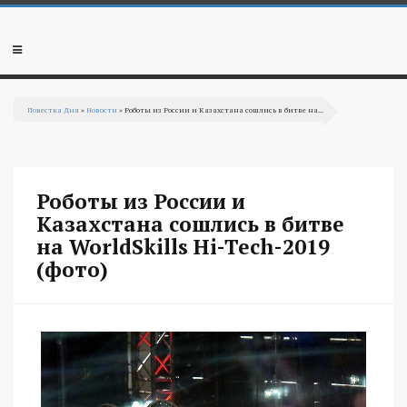
Перейти к основному содержанию
Мобильное
меню
Повестка Дня
»
Новости
» Роботы из России и Казахстана сошлись в битве на...
Вы здесь
Роботы из России и
Казахстана сошлись в битве
на WorldSkills Hi-Tech-2019
(фото)