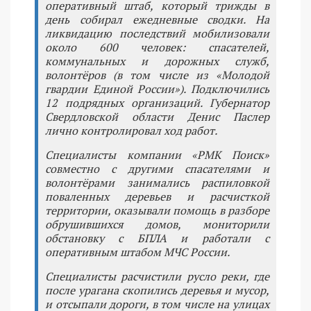
оперативный штаб, который трижды в
день собирал ежедневные сводки. На
ликвидацию последствий мобилизовали
около 600 человек: спасателей,
коммунальных и дорожных служб,
волонтёров (в том числе из «Молодой
гвардии Единой России»). Подключились
12 подрядных организаций. Губернатор
Свердловской области Денис Паслер
лично контролировал ход работ.
Специалисты компании «РМК Поиск»
совместно с другими спасателями и
волонтёрами занимались распиловкой
поваленных деревьев и расчисткой
территории, оказывали помощь в разборе
обрушившихся домов, мониторили
обстановку с БПЛА и работали с
оперативным штабом МЧС России.
Специалисты расчистили русло реки, где
после урагана скопились деревья и мусор,
и отсыпали дороги, в том числе на улицах