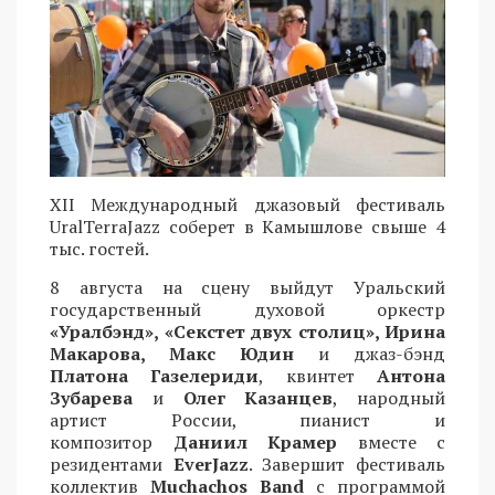
XII Международный джазовый фестиваль
UralTerraJazz соберет в Камышлове свыше 4
тыс. гостей.
8 августа на сцену выйдут Уральский
государственный духовой оркестр
«Уралбэнд», «Секстет двух столиц», Ирина
Макарова, Макс Юдин
и джаз-бэнд
Платона Газелериди
, квинтет
Антона
Зубарева
и
Олег Казанцев
, народный
артист России, пианист и
композитор
Даниил Крамер
вместе с
резидентами
EverJazz
. Завершит фестиваль
коллектив
Muchachos Band
с программой