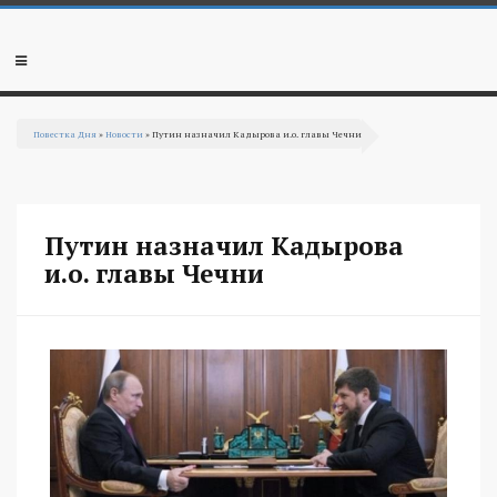
Перейти к основному содержанию
Мобильное
меню
Повестка Дня
»
Новости
» Путин назначил Кадырова и.о. главы Чечни
Вы здесь
Путин назначил Кадырова
и.о. главы Чечни