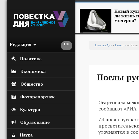
Перейти к основному содержанию
Новый куль
ли жизнь п
модерна?
Редакция
18+
Повестка Дня
»
Новости
» Послы 
Вы здесь
Политика
Экономика
Послы рус
Общество
Фоторепортаж
Стартовала межд
сообщают «РИА-
Культура
74 посла русског
Образование
просветительски
уточняется в со
Наука