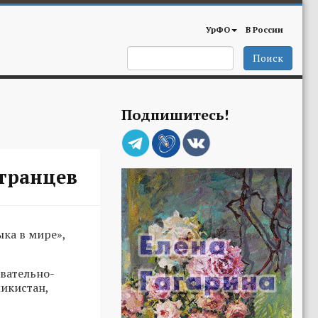
УрФО
В России
Поиск
Подпишитесь!
странцев
ка в мире»,
овательно-
икистан,