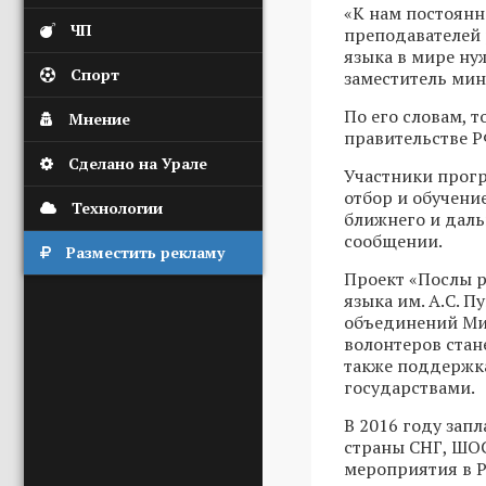
«К нам постоянн
ЧП
преподавателей 
языка в мире ну
Спорт
заместитель мин
По его словам, 
Мнение
правительстве Р
Сделано на Урале
Участники прог
отбор и обучение
Технологии
ближнего и даль
сообщении.
Разместить рекламу
Проект «Послы р
языка им. А.С. 
объединений Мин
волонтеров стан
также поддержк
государствами.
В 2016 году зап
страны СНГ, ШОС
мероприятия в Р