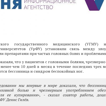
ского государственного медицинского (УГМУ) и
университетов (УрФУ) установили связь между злоу
 препаратами при частых головных болях и проблемами
казали, что у пациентов с головными болями, чрезмерн
 менее чем 10 дней в месяц в течение последних трех м
ются бессонница и синдром беспокойных ног.
едовании мы впервые в мире доказали, что бессонни
оловной болью и чрезмерным употреблением обез
ля ее купирования», - сказал соавтор работы, доц
ФУ Денис Гилёв.