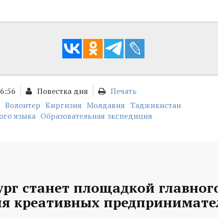
16:56
Повестка дня
Печать
Волонтер
Киргизия
Молдавия
Таджикистан
ого языка
Образовательная экспедиция
рг станет площадкой главного
ля креативных предпринимате