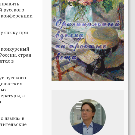
аправить
й русского
с-конференции
му языку при
й конкурсный
России, стран
ится в
ут русского
денческих
дых
ературы, а
и
о языка» в
етительские