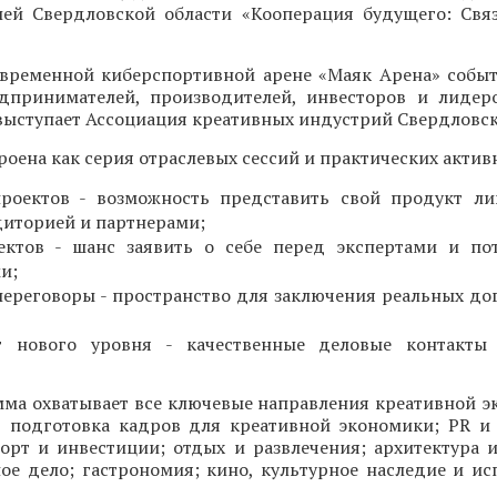
ей Свердловской области «Кооперация будущего: Свя
современной киберспортивной арене «Маяк Арена» собы
дпринимателей, производителей, инвесторов и лидер
ыступает Ассоциация креативных индустрий Свердловск
оена как серия отраслевых сессий и практических актив
проектов - возможность представить свой продукт л
диторией и партнерами;
ектов - шанс заявить о себе перед экспертами и по
и;
ереговоры - пространство для заключения реальных до
г нового уровня - качественные деловые контакты 
мма охватывает все ключевые направления креативной э
, подготовка кадров для креативной экономики; PR и 
орт и инвестиции; отдых и развлечения; архитектура и
ое дело; гастрономия; кино, культурное наследие и ис