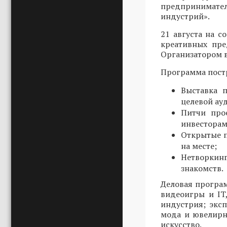
предпринимател
индустрий».
21 августа на 
креативных пре
Организатором в
Программа постр
Выставка 
целевой ау
Питчи про
инвесторам
Открытые п
на месте;
Нетворкин
знакомств.
Деловая програ
видеоигры и IT
индустрия; эксп
мода и ювелирн
искусство.