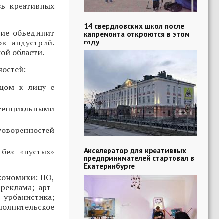
зь креативных
14 свердловских школ после
тие объединит
капремонта откроются в этом
году
ов индустрий.
ой области.
ностей:
ицом к лицу с
тенциальными
говоренностей
Акселератор для креативных
без «пустых»
предпринимателей стартовал в
Екатеринбурге
кономики: ПО,
реклама; арт-
 урбанистика;
полнительское