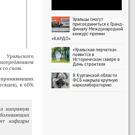
Уральцы смогут
присоединиться к Гранд-
финалу Международной
конкурс-премии
«КАРДО»
«Уральская перчатка»
появится в
 Уральского
Историческом сквере в
потреблением
День строителя
 со сном.
В Курганской области
о принимавших
ФСБ накрыла крупную
есяцев), в 60%
нарколабораторию
ца напрямую
боливающих
ент кафедры