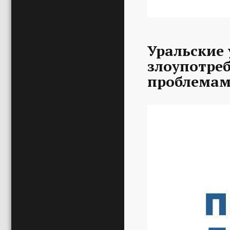
Уральские 
злоупотре
проблемам