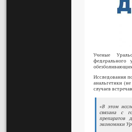
Ученые Ураль
федерального 
обезболивающими
Исследования по
анальгетики (не
случаев встреча
«В этом иссл
связана с г
препаратов д
экономики Ур