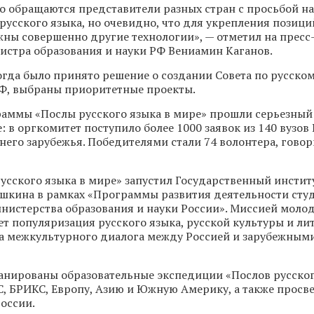
о обращаются представители разных стран с просьбой н
русского языка, но очевидно, что для укрепления позици
жны совершенно другие технологии», — отметил на прес
истра образования и науки РФ Вениамин Каганов.
тогда было принято решение о создании Совета по русско
Ф, выбраны приоритетные проекты.
раммы «Послы русского языка в мире» прошли серьезны
: в оргкомитет поступило более 1000 заявок из 140 вузов 
него зарубежья. Победителями стали 74 волонтера, говор
усского языка в мире» запустил Государственный инстит
Пушкина в рамках «Программы развития деятельности сту
истерства образования и науки России». Миссией моло
ет популяризация русского языка, русской культуры и лит
а межкультурного диалога между Россией и зарубежным
ланированы образовательные экспедиции «Послов русског
, БРИКС, Европу, Азию и Южную Америку, а также просв
оссии.