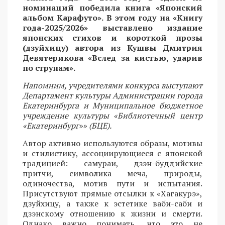
номинаций победила книга «Японский
альбом Карафуто». В этом году на «Книгу
года-2025/2026» выставлено издание
японских стихов и короткой прозы
(дзуйхицу) автора из Кушвы Дмитрия
Девятерикова «Вслед за кистью, ударив
по струнам».
Напомним, учредителями конкурса выступают
Департамент культуры Администрации города
Екатеринбурга и Муниципальное бюджетное
учреждение культуры «Библиотечный центр
«Екатеринбург»» (БЦЕ).
Автор активно используются образы, мотивы
и стилистику, ассоциирующиеся с японской
традицией: самураи, дзэн-буддийские
притчи, символика меча, природы,
одиночества, мотив пути и испытания.
Присутствуют прямые отсылки к «Хагакурэ»,
дзуйхицу, а также к эстетике ваби-саби и
дзэнскому отношению к жизни и смерти.
Однако важно понимать, что это не