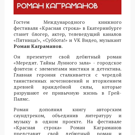
Гостем Международного книжного
фестиваля «Красная строка» в Екатеринбурге
станет блогер, актер, телеведущий каналов
«Пятница!», «Суббота!» и VK Видео, музыкант
Роман Каграманов
.
Он презентует свой дебютный роман
«Мередит. Тайны Лунного зала» - городское
фэнтези с элементами мистики и детектива.
Главная героиня сталкивается с чередой
таинственных исчезновений и вторжением
древней враждебной силы, которые
разрушают ее привычную жизнь в Грей-
Палмс.
Роман дополнил книгу авторским
саундтреком, объединив литературу и
музыку в одном проекте. На фестивале
«Красная строка» Роман Каграманов
представит свой дебютный роман и