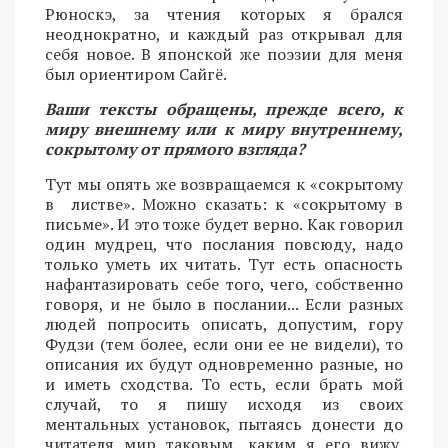
Рюноскэ, за чтения которых я брался
неоднократно, и каждый раз открывал для
себя новое. В японской же поэзии для меня
был ориентиром Сайгё.
Ваши тексты обращены, прежде всего, к
миру внешнему или к миру внутреннему,
сокрытому от прямого взгляда?
Тут мы опять же возвращаемся к «сокрытому
в листве». Можно сказать: к «сокрытому в
письме». И это тоже будет верно. Как говорил
один мудрец, что послания повсюду, надо
только уметь их читать. Тут есть опасность
нафантазировать себе того, чего, собственно
говоря, и не было в послании... Если разных
людей попросить описать, допустим, гору
Фудзи (тем более, если они ее не видели), то
описания их будут одновременно разные, но
и иметь сходства. То есть, если брать мой
случай, то я пишу исходя из своих
ментальных установок, пытаясь донести до
читателя мир таковым, каким я его вижу.