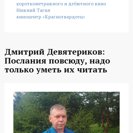
короткометражного и дебютного кино
Нижний Тагил
киноцентр «Красногвардеец»
Дмитрий Девятериков:
Послания повсюду, надо
только уметь их читать