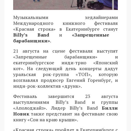
Музыкальными хедлайнерами
Международного книжного фестиваля
«Красная строка» в Екатеринбурге станут
Billy’s Band
и
«Запрещенные
барабанщики»
.
21 августа на сцене фестиваля выступят
«Запрещенные барабанщики» и
екатеринбургское инди-трио «Японский
кот». На следующий день концерты дадут
уральская рок-группа «ТОП», которую
возглавлял продюсер Евгений Горенбург, и
инди-рок-коллектив «друнк».
Фестиваль завершится 23 августа
выступлениями Billy’s Band и группы
«Аполоджайз». Лидер Billy’s Band
Билли
Новик
также представит на фестивале свою
книгу «Сон на краю крыши».
«Красная строка» пройдет в Екатеринбурге с