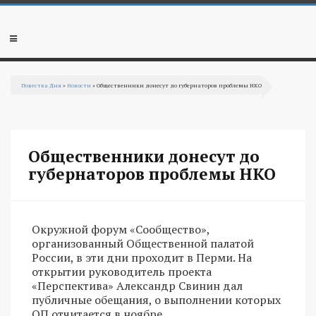
Перейти к основному содержанию
Мобильное
меню
Повестка Дня
»
Новости
» Общественники донесут до губернаторов проблемы НКО
Вы здесь
Общественники донесут до
губернаторов проблемы НКО
Окружной форум «Сообщество»,
организованный Общественной палатой
России, в эти дни проходит в Перми. На
открытии руководитель проекта
«Перспектива» Александр Свинин дал
публичные обещания, о выполнении которых
ОП отчитается в ноябре.