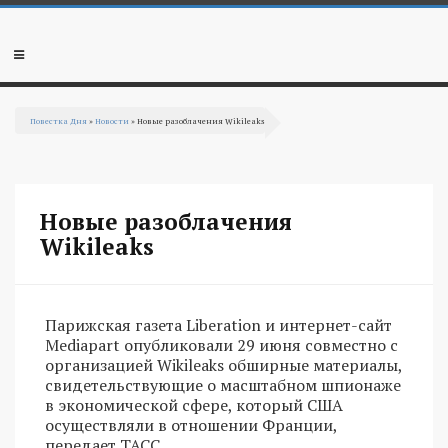
Перейти к основному содержанию
Мобильное
меню
Повестка Дня
»
Новости
» Новые разоблачения Wikileaks
Вы здесь
Новые разоблачения
Wikileaks
Парижская газета Liberation и интернет-сайт
Mediapart опубликовали 29 июня совместно с
организацией Wikileaks обширные материалы,
свидетельствующие о масштабном шпионаже
в экономической сфере, который США
осуществляли в отношении Франции,
передает ТАСС.