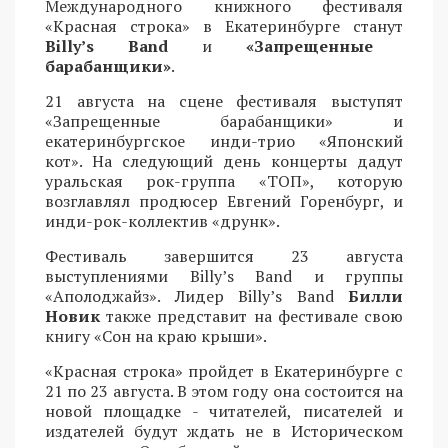
Международного книжного фестиваля
«Красная строка» в Екатеринбурге станут
Billy’s Band
и
«Запрещенные
барабанщики»
.
21 августа на сцене фестиваля выступят
«Запрещенные барабанщики» и
екатеринбургское инди-трио «Японский
кот». На следующий день концерты дадут
уральская рок-группа «ТОП», которую
возглавлял продюсер Евгений Горенбург, и
инди-рок-коллектив «друнк».
Фестиваль завершится 23 августа
выступлениями Billy’s Band и группы
«Аполоджайз». Лидер Billy’s Band
Билли
Новик
также представит на фестивале свою
книгу «Сон на краю крыши».
«Красная строка» пройдет в Екатеринбурге с
21 по 23 августа. В этом году она состоится на
новой площадке - читателей, писателей и
издателей будут ждать не в Историческом