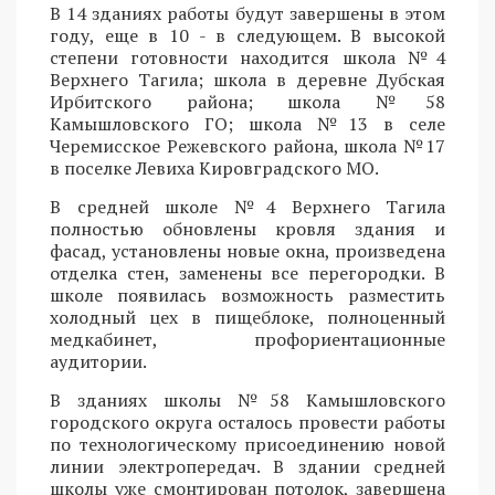
В 14 зданиях работы будут завершены в этом
году, еще в 10 - в следующем. В высокой
степени готовности находится школа №4
Верхнего Тагила; школа в деревне Дубская
Ирбитского района; школа №58
Камышловского ГО; школа №13 в селе
Черемисское Режевского района, школа №17
в поселке Левиха Кировградского МО.
В средней школе №4 Верхнего Тагила
полностью обновлены кровля здания и
фасад, установлены новые окна, произведена
отделка стен, заменены все перегородки. В
школе появилась возможность разместить
холодный цех в пищеблоке, полноценный
медкабинет, профориентационные
аудитории.
В зданиях школы №58 Камышловского
городского округа осталось провести работы
по технологическому присоединению новой
линии электропередач. В здании средней
школы уже смонтирован потолок, завершена