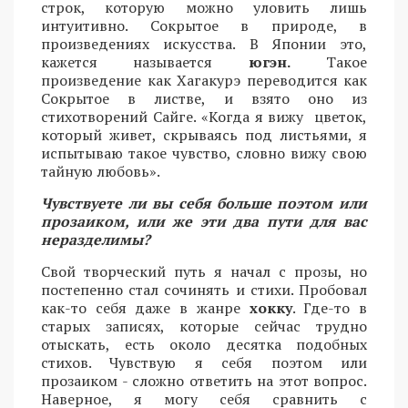
строк, которую можно уловить лишь
интуитивно. Сокрытое в природе, в
произведениях искусства. В Японии это,
кажется называется
югэн.
Такое
произведение как Хагакурэ переводится как
Сокрытое в листве, и взято оно из
стихотворений Сайге. «Когда я вижу цветок,
который живет, скрываясь под листьями, я
испытываю такое чувство, словно вижу свою
тайную любовь».
Чувствуете ли вы себя больше поэтом или
прозаиком, или же эти два пути для вас
неразделимы?
Свой творческий путь я начал с прозы, но
постепенно стал сочинять и стихи. Пробовал
как-то себя даже в жанре
хокку
. Где-то в
старых записях, которые сейчас трудно
отыскать, есть около десятка подобных
стихов. Чувствую я себя поэтом или
прозаиком - сложно ответить на этот вопрос.
Наверное, я могу себя сравнить с