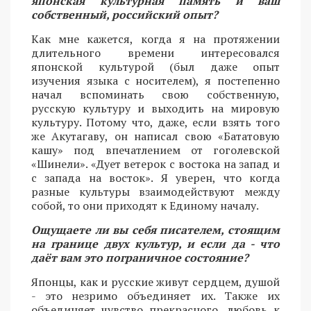
японская культурная память и ваш
собственный, российский опыт?
Как мне кажется, когда я на протяжении
длительного времени интересовался
японской культурой (был даже опыт
изучения языка с носителем), я постепенно
начал вспоминать свою собственную,
русскую культуру и выходить на мировую
культуру. Потому что, даже, если взять того
же Акутагаву, он написал свою «Бататовую
кашу» под впечатлением от гоголевской
«Шинели». «Дует ветерок с востока на запад и
с запада на восток». Я уверен, что когда
разные культуры взаимодействуют между
собой, то они приходят к Единому началу.
Ощущаете ли вы себя писателем, стоящим
на границе двух культур, и если да - что
даёт вам это пограничное состояние?
Японцы, как и русские живут сердцем, душой
- это незримо объединяет их. Также их
объединяет чувство прекрасного, любовь к