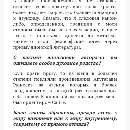
В своих произведениях я не старался
относить себя к какому-либо стилю. Просто,
более позднее творчество больше подходило
к дзуйхицу. Сказать, что я следовал какой-
либо, определенной, традиции с моей
стороны было бы не совсем верно, скорее
всего, я попытался донести до читателя
какие-то свои философские идеи через
призму японской литературы.
С какими японскими авторами вы
ощущаете особое духовное родство?
Если брать прозу, то на меня в большей
степени повлияли произведения Акутагавы
Рюноскэ, за чтения которых я брался
неоднократно, и каждый раз открывал для
себя новое. В японской же поэзии для меня
был ориентиром Сайгё.
Ваши тексты обращены, прежде всего, к
миру внешнему или к миру внутреннему,
сокрытому от прямого взгляда?