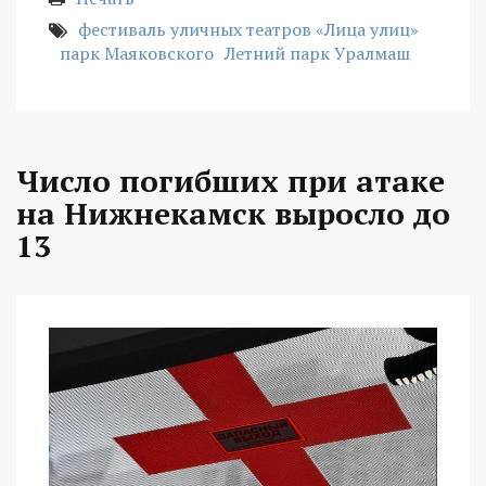
фестиваль уличных театров «Лица улиц»
парк Маяковского
Летний парк Уралмаш
Число погибших при атаке
на Нижнекамск выросло до
13