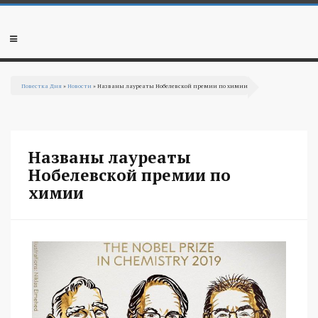
Перейти к основному содержанию
Мобильное
меню
Повестка Дня
»
Новости
» Названы лауреаты Нобелевской премии по химии
Вы здесь
Названы лауреаты
Нобелевской премии по
химии