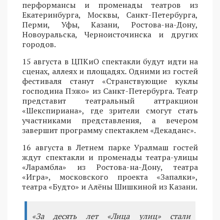
перформансы и променады театров из
Екатеринбурга, Москвы, Санкт-Петербурга,
Перми, Уфы, Казани, Ростова-на-Дону,
Новоуральска, Черноисточинска и других
городов.
15 августа в ЦПКиО спектакли будут идти на
сценах, аллеях и площадях. Одними из гостей
фестиваля станут «Странствующие куклы
господина Пэжо» из Санкт-Петербурга. Театр
представит театральный аттракцион
«Шекспириана», где зрители смогут стать
участниками представления, а вечером
завершит программу спектаклем «Декаданс».
16 августа в Летнем парке Уралмаш гостей
ждут спектакли и променады театра-улицы
«Ларамбла» из Ростова-на-Дону, театра
«Игра», московского проекта «Запалки»,
театра «Будто» и Алёны Шишкиной из Казани.
«За десять лет «Лица улиц» стали