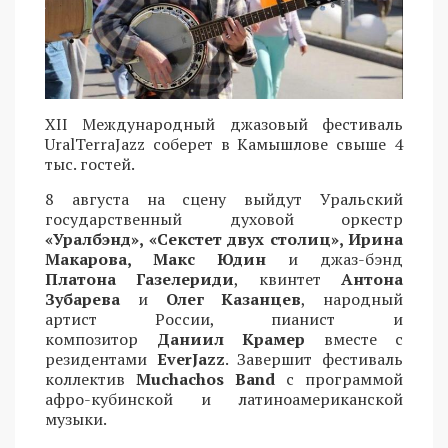
XII Международный джазовый фестиваль
UralTerraJazz соберет в Камышлове свыше 4
тыс. гостей.
8 августа на сцену выйдут Уральский
государственный духовой оркестр
«Уралбэнд», «Секстет двух столиц», Ирина
Макарова, Макс Юдин
и джаз-бэнд
Платона Газелериди
, квинтет
Антона
Зубарева
и
Олег Казанцев
, народный
артист России, пианист и
композитор
Даниил Крамер
вместе с
резидентами
EverJazz
. Завершит фестиваль
коллектив
Muchachos Band
с программой
афро-кубинской и латиноамериканской
музыки.