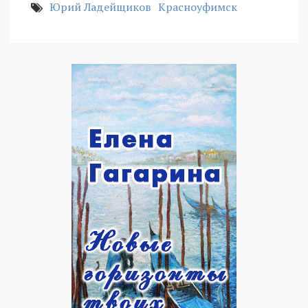
Юрий Ладейщиков
Красноуфимск