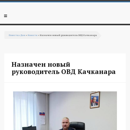
Перейти к основному содержанию
Мобильное
меню
Повестка Дня
»
Новости
» Назначен новый руководитель ОВД Качканара
Вы здесь
Назначен новый
руководитель ОВД Качканара