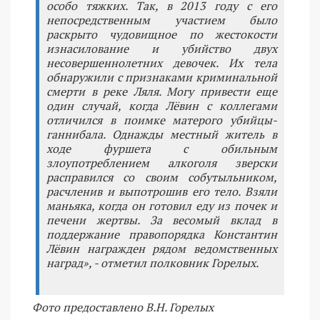
особо тяжких. Так, в 2013 году с его
непосредственным участием было
раскрыто чудовищное по жестокости
изнасилование и убийство двух
несовершеннолетних девочек. Их тела
обнаружили с признаками криминальной
смерти в реке Ляля. Могу привести еще
один случай, когда Лёвин с коллегами
отличился в поимке матерого убийцы-
ганнибала. Однажды местный житель в
ходе фуршета с обильным
злоупотреблением алкоголя зверски
расправился со своим собутыльником,
расчленив и выпотрошив его тело. Взяли
маньяка, когда он готовил еду из почек и
печени жертвы. За весомый вклад в
поддержание правопорядка Константин
Лёвин награжден рядом ведомственных
наград», - отметил полковник Горелых.
Фото предоставлено В.Н. Горелых