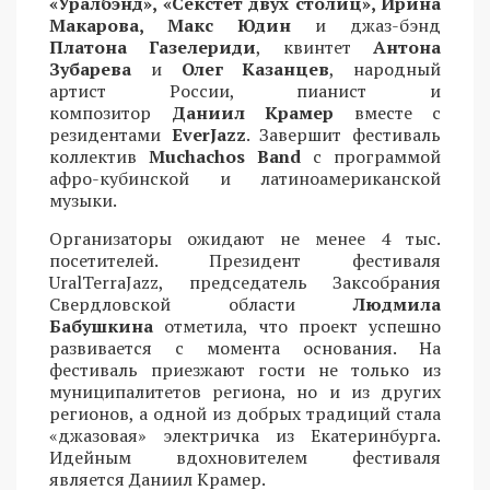
«Уралбэнд», «Секстет двух столиц», Ирина
Макарова, Макс Юдин
и джаз-бэнд
Платона Газелериди
, квинтет
Антона
Зубарева
и
Олег Казанцев
, народный
артист России, пианист и
композитор
Даниил Крамер
вместе с
резидентами
EverJazz
. Завершит фестиваль
коллектив
Muchachos Band
с программой
афро-кубинской и латиноамериканской
музыки.
Организаторы ожидают не менее 4 тыс.
посетителей. Президент фестиваля
UralTerraJazz, председатель Заксобрания
Свердловской области
Людмила
Бабушкина
отметила, что проект успешно
развивается с момента основания. На
фестиваль приезжают гости не только из
муниципалитетов региона, но и из других
регионов, а одной из добрых традиций стала
«джазовая» электричка из Екатеринбурга.
Идейным вдохновителем фестиваля
является Даниил Крамер.