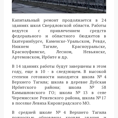
Капитальный ремонт продолжается в 24
зданиях школ Свердловской области. Работы
ведутся с привлечением средств
федерального и областного бюджетов в
Екатеринбурге, Каменске-Уральском, Ревде,
Нижнем Тагиле, Красноуральске,
Красноуфимске, Лесном, Невьянске,
Артемовском, Ирбите и др.
В 14 зданиях работы будут завершены в этом
году, еще в 10 - в следующем. В высокой
степени готовности находится школа №4
Верхнего Тагила; школа в деревне Дубская
Ирбитского района; школа №58
Камышловского ГО; школа №13 в селе
Черемисское Режевского района, школа №17
в поселке Левиха Кировградского МО.
В средней школе №4 Верхнего Тагила
полностью обновлены кровля здания и