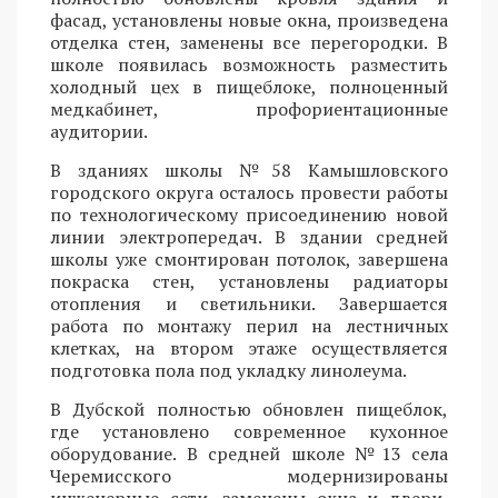
фасад, установлены новые окна, произведена
отделка стен, заменены все перегородки. В
школе появилась возможность разместить
холодный цех в пищеблоке, полноценный
медкабинет, профориентационные
аудитории.
В зданиях школы №58 Камышловского
городского округа осталось провести работы
по технологическому присоединению новой
линии электропередач. В здании средней
школы уже смонтирован потолок, завершена
покраска стен, установлены радиаторы
отопления и светильники. Завершается
работа по монтажу перил на лестничных
клетках, на втором этаже осуществляется
подготовка пола под укладку линолеума.
В Дубской полностью обновлен пищеблок,
где установлено современное кухонное
оборудование. В средней школе №13 села
Черемисского модернизированы
инженерные сети, заменены окна и двери,