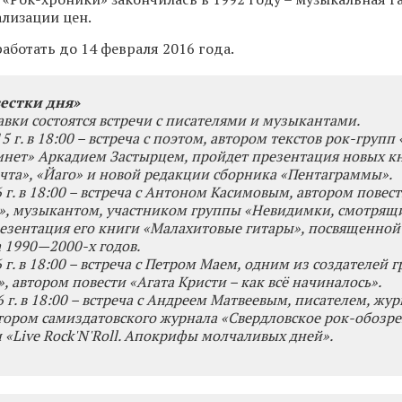
ализации цен.
работать до 14 февраля 2016 года.
естки дня»
авки состоятся встречи с писателями и музыкантами.
5 г. в 18:00 – встреча с поэтом, автором текстов рок-групп
инет» Аркадием Застырцем, пройдет презентация новых к
чта», «Йаго» и новой редакции сборника «Пентаграммы».
 г. в 18:00 – встреча с Антоном Касимовым, автором повес
», музыкантом, участником группы «Невидимки, смотрящ
езентация его книги «Малахитовые гитары», посвященной
 1990—2000-х годов.
 г. в 18:00 – встреча с Петром Маем, одним из создателей 
, автором повести «Агата Кристи – как всё начиналось».
 г. в 18:00 – встреча с Андреем Матвеевым, писателем, жу
ором самиздатовского журнала «Свердловское рок-обозре
 «Live Rock'N'Roll. Апокрифы молчаливых дней».