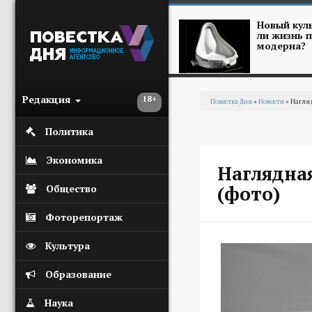
Перейти к основному содержанию
Новый куль
ли жизнь п
модерна?
Редакция
18+
Повестка Дня
»
Новости
» Нагляд
Вы здесь
Политика
Экономика
Наглядная
(фото)
Общество
Фоторепортаж
Культура
Образование
Наука