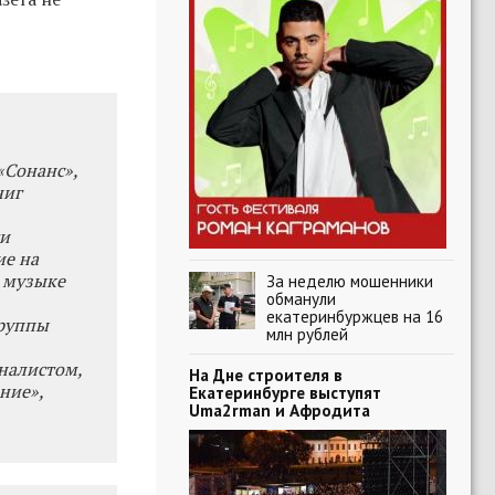
 «Сонанс»,
ниг
ти
ие на
 музыке
За неделю мошенники
обманули
екатеринбуржцев на 16
группы
млн рублей
рналистом,
На Дне строителя в
ние»,
Екатеринбурге выступят
Uma2rman и Афродита