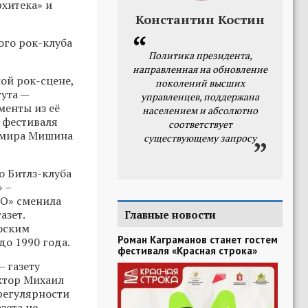
хитека» и
Константин Костин
ого рок-клуба
Политика президента,
направленная на обновление
ой рок-сцене,
поколений высших
ута —
управленцев, поддержана
менты из её
населением и абсолютно
о фестиваля
соответствует
димира Мишина
существующему запросу
о Битлз-клуба
 –
РО» сменила
азет.
Главные новости
фским
Роман Каграманов станет гостем
до 1990 года.
фестиваля «Красная строка»
 газету
ктор Михаил
 регулярности
зета не