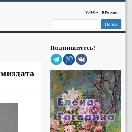
УрФО
В России
Поиск
Подпишитесь!
амиздата