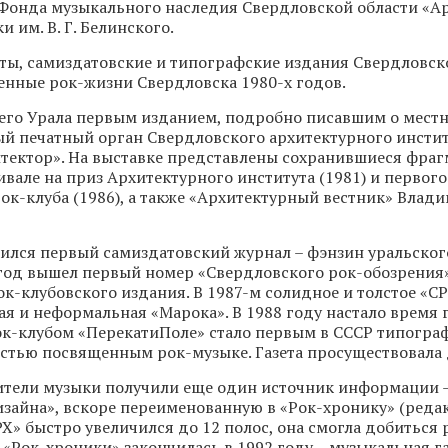
Фонда музыкального наследия Свердловской области «Ар
 им. В. Г. Белинского.
еты, самиздатовские и типографские издания Свердловск
енные рок-жизни Свердловска 1980-х годов.
его Урала первым изданием, подробно писавшим о местн
й печатный орган Свердловского архитектурного инстит
итектор». На выставке представлены сохранившиеся фраг
ивале на приз Архитектурного института (1981) и первог
ок-клуба (1986), а также «Архитектурный вестник» Вла
вился первый самиздатовский журнал – фэнзин уральског
 год вышел первый номер «Свердловского рок-обозрения»
к-клубовского издания. В 1987-м солидное и толстое «С
ая и неформальная «Марока». В 1988 году настало время г
ок-клубом «ПерекатиПоле» стало первым в СССР типогра
стью посвященным рок-музыке. Газета просуществовала 
ители музыки получили еще один источник информации —
зайна», вскоре переименованную в «Рок-хронику» (реда
РХ» быстро увеличился до 12 полос, она смогла добиться
 «Рок-хроники» закончилась в 1992 году – музыкальная га