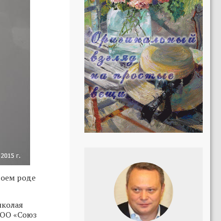
воем роде
иколая
МОО «Союз