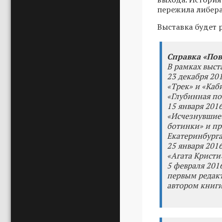
пережила либер
Выставка будет 
Справка «Пов
В рамках выст
23 декабря 201
«Трек» и «Каб
«Глубинная по
15 января 2016
«Исчезнувшие
ботинки» и пр
Екатеринбурга
25 января 2016
«Агата Кристи»
5 февраля 2016
первым редакт
автором книги