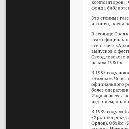
композиторов», 
фонда библиотеки
Это стенные газ
и книги, посвящ
В столице Средн
стал официальны
стенгазета «Арх
выпусков о фест
Свердловского р
начала 1980-х.
В 1985 году поя
«Эплоко». Через
официального ро
более оперативн
Издававшееся р
изданием, полно
В 1989 году люб
«Хроника рок-ди
Орлов). Объём «
выхода. История