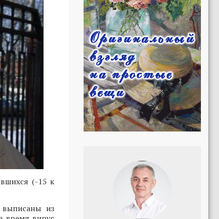
вшихся (-15 к
 выписаны из
се время вирус