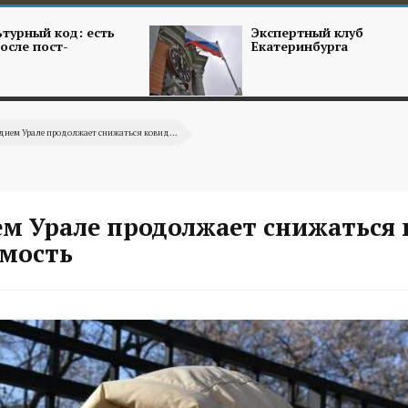
турный код: есть
Экспертный клуб
осле пост-
Екатеринбурга
днем Урале продолжает снижаться ковид...
ем Урале продолжает снижаться 
емость