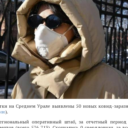
утки на Среднем Урале выявлены 50 новых ковид-зарази
ню
).
егиональный оперативный штаб, за отчетный период
ентов (всего 576 713). Скончались 0 свердловчан, за в