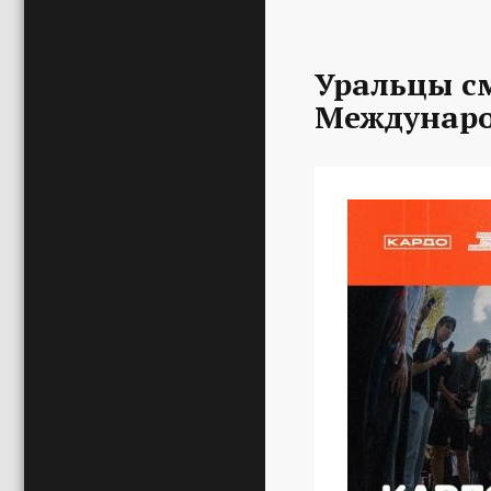
Уральцы с
Междунаро