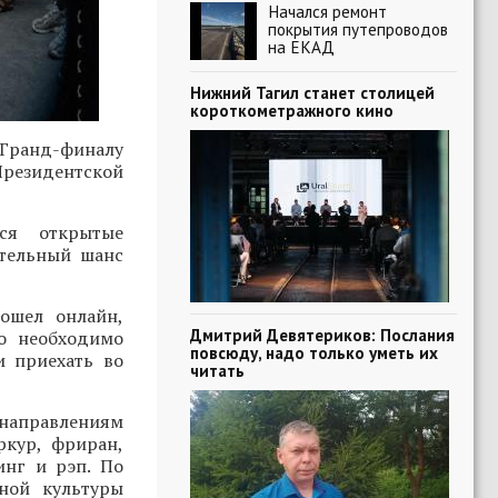
Начался ремонт
покрытия путепроводов
на ЕКАД
Нижний Тагил станет столицей
короткометражного кино
Гранд-финалу
Президентской
ся открытые
ительный шанс
ошел онлайн,
Дмитрий Девятериков: Послания
о необходимо
повсюду, надо только уметь их
и приехать во
читать
 направлениям
ркур, фриран,
инг и рэп. По
ной культуры