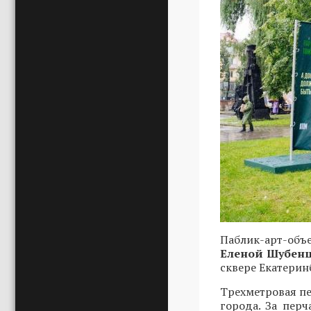
Паблик-арт-объ
Еленой Шубен
сквере Екатерин
Трехметровая пе
города. За пер