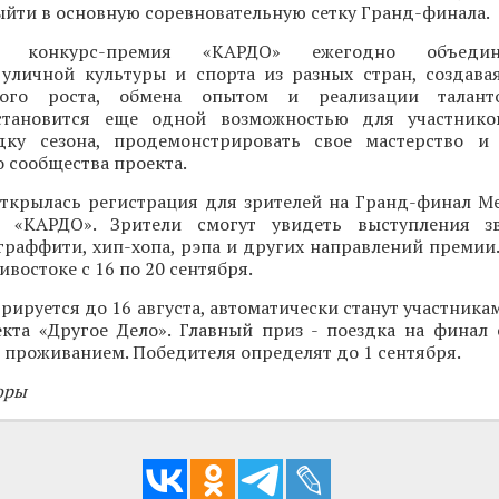
ыйти в основную соревновательную сетку Гранд-финала.
ая конкурс-премия «КАРДО» ежегодно объеди
 уличной культуры и спорта из разных стран, создава
ного роста, обмена опытом и реализации талант
становится еще одной возможностью для участнико
ку сезона, продемонстрировать свое мастерство и 
 сообщества проекта.
открылась регистрация для зрителей на Гранд-финал 
и «КАРДО». Зрители смогут увидеть выступления зв
граффити, хип-хопа, рэпа и других направлений премии
востоке с 16 по 20 сентября.
трируется до 16 августа, автоматически станут участника
кта «Другое Дело». Главный приз - поездка на финал
 проживанием. Победителя определят до 1 сентября.
оры