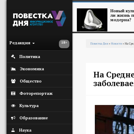
Перейти к основному содержанию
Новый куль
ли жизнь п
модерна?
Редакция
18+
Повестка Дня
»
Новости
» На Сре
Вы здесь
Политика
Экономика
На Средн
заболева
Общество
Фоторепортаж
Культура
Образование
Наука