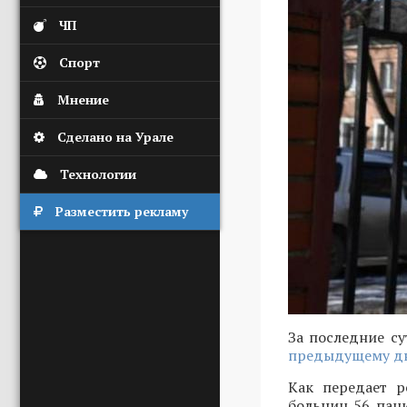
ЧП
Спорт
Мнение
Сделано на Урале
Технологии
Разместить рекламу
За последние с
предыдущему д
Как передает р
больниц 56 паци