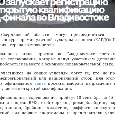
 Свердловской области смогут присоединиться к 
конкурс-премии уличной культуры и спорта «КАРДО» 
ия - страна возможностей».
ального этапа проекта во Владивостоке состоят
ые соревнования, которые дадут участникам дополн
 побороться за место в основной соревновательной сетке.
участников на общих условиях могут те, кто не пр
межрегиональный или национальный отбор. Для этог
 на официальном
сайте
проекта, выбрать направление 
 участия в открытой квалификации.
фикационные соревнования пройдут 18 сентября по 13
ры и спорта: BMX, скейтбординг, роллерблейдинг, па
нг, хип-хоп, брейкинг, диджеинг, граффити, кикскутер
лений сильнейшие спортсмены и представители улич