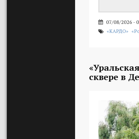
07/08/2026 - 
«КАРДО»
«Р
«Уральская
сквере в Д