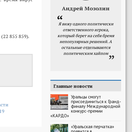
Андрей Мозолин
Я вижу одного политически
ответственного игрока,
который берет на себя бремя
22 855 859).
непопулярных решений. А
остальные отделываются
политическим хайпом
Главные новости
Уральцы смогут
присоединиться к Гранд-
асти
финалу Международной
19
конкурс-премии
«КАРДО»
«Уральская перчатка»
появится в