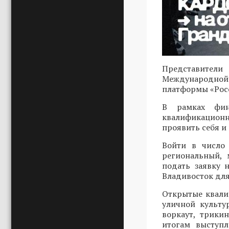
Представители
Международной 
платформы «Росс
В рамках фин
квалификационн
проявить себя и
Войти в число 
региональный, 
подать заявку
Владивосток для
Открытые квали
уличной культу
воркаут, трики
итогам выступ