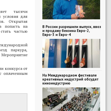
няет тысячи
я условия для
ов. Открытая
в попасть на
В России разрешили выпуск, ввоз
и продажу бензина Евро-2,
стать частью
Евро-3 и Евро-4
Международной
езд паркура,
. Мероприятие
ми конкурса от
 с оплаченным
На Международном фестивале
креативных индустрий обсудят
киноиндустрию