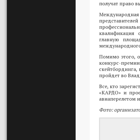
получат право в
Международн
представителей
профессиональ
квалификация 
главную площад
международного
Помимо этого, 
конкурс-преми
скейтбординга, 
пройдет во Влади
Все, кто зарегис
«КАРДО» и прое
авиаперелетом и
Фото: организат