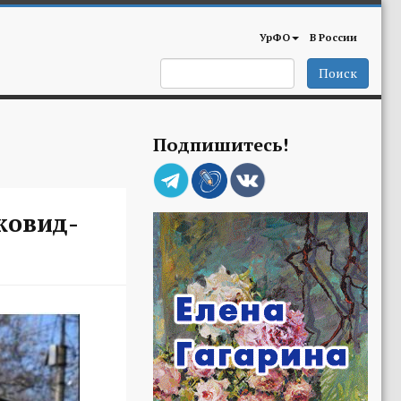
УрФО
В России
Поиск
Подпишитесь!
ковид-