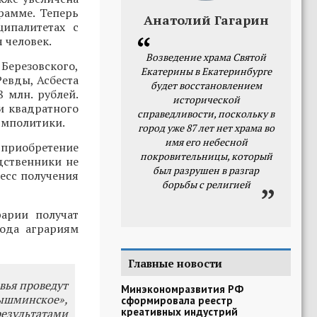
рамме. Теперь
Анатолий Гагарин
ипалитетах с
 человек.
Возведение храма Святой
ерезовского,
Екатерины в Екатеринбурге
Ревды, Асбеста
будет восстановлением
8 млн. рублей.
исторической
и квадратного
справедливости, поскольку в
рмполитики.
город уже 87 лет нет храма во
имя его небесной
 приобретение
покровительницы, который
дственники не
был разрушен в разгар
есс получения
борьбы с религией
арии получат
года аграриям
Главные новости
вья проведут
Минэкономразвития РФ
ышминское»,
сформировала реестр
креативных индустрий
результатами