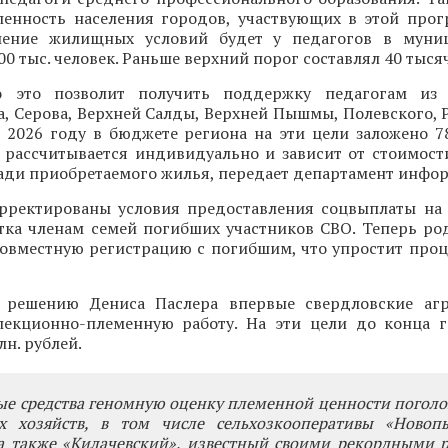
ленность населения городов, участвующих в этой прог
шение жилищных условий будет у педагогов в муниц
0 тыс. человек. Раньше верхний порог составлял 40 тысяч
о это позволит получить поддержку педагогам из Б
, Серова, Верхней Салды, Верхней Пышмы, Полевского, 
В 2026 году в бюджете региона на эти цели заложено 7
 рассчитывается индивидуально и зависит от стоимост
ади приобретаемого жилья, передает департамент инфо
орректированы условия предоставления соцвыплаты на
стка членам семей погибших участников СВО. Теперь ро
совместную регистрацию с погибшим, что упростит проц
 решению Дениса Паслера впервые свердловские агр
лекционно-племенную работу. На эти цели до конца 
лн. рублей.
е средства геномную оценку племенной ценности поголо
 хозяйств, в том числе сельхозкооперативы «Новоп
 а также «Килачевский», известный своими рекордными 