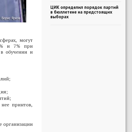
ЦИК определил порядок партий
в бюллетене на предстоящих
выборах
ферах, могут
 5% и 7% при
в обучении и
елий;
дия;
ятий;
 нее принтов,
е организации