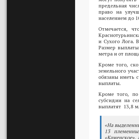
предельная чис
право на улуч
населением до 10
Отмечается, чт
Краснотурьинска
и Сухого Лога. 
Размер выплаты
метра и от площ
Кроме того, ск
земельного уча
обязаны иметь 
выплаты.
Кроме того, по
субсидии на се
выплатят 13,8 м
«На выделенны
13 племенных
«Каменское»,