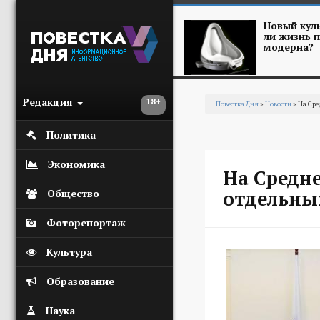
Перейти к основному содержанию
Новый куль
ли жизнь п
модерна?
Редакция
18+
Повестка Дня
»
Новости
» На Сре
Вы здесь
Политика
Экономика
На Средн
отдельны
Общество
Фоторепортаж
Культура
Образование
Наука