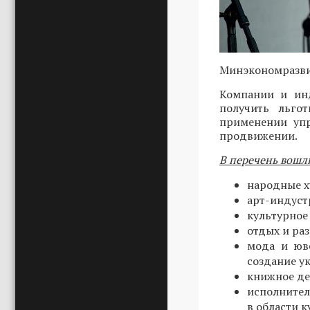
Минэкономразви
Компании и инд
получить льго
применении упр
продвижении.
В перечень вошл
народные х
арт-индуст
культурное 
отдых и ра
мода и юв
создание у
книжное де
исполнител
в области 