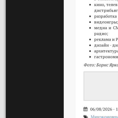
кино, теле
дистрибьют
разработка
видеоигры
медиа и СМ
радио;
реклама и P
дизайн - д
архитектур
гастрономия
Фото: Борис Ярк
06/08/2026 - 
Минэкономра