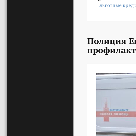
льготные кред
Полиция Е
профилакт