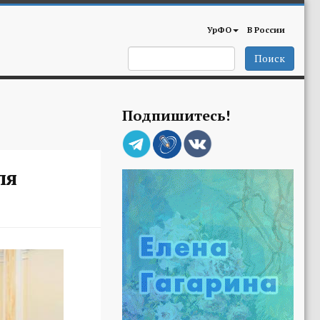
УрФО
В России
Поиск
Подпишитесь!
ля