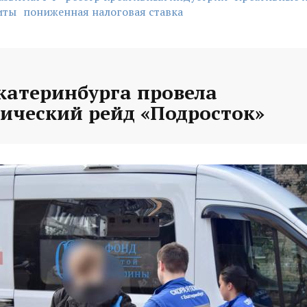
иты
пониженная налоговая ставка
катеринбурга провела
ический рейд «Подросток»