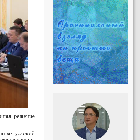
ринял решение
ищных условий
кже увеличена