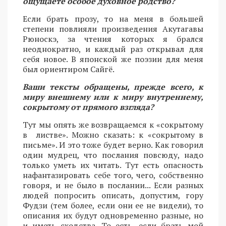
ощущаете особое духовное родство?
Если брать прозу, то на меня в большей
степени повлияли произведения Акутагавы
Рюноскэ, за чтения которых я брался
неоднократно, и каждый раз открывал для
себя новое. В японской же поэзии для меня
был ориентиром Сайгё.
Ваши тексты обращены, прежде всего, к
миру внешнему или к миру внутреннему,
сокрытому от прямого взгляда?
Тут мы опять же возвращаемся к «сокрытому
в листве». Можно сказать: к «сокрытому в
письме». И это тоже будет верно. Как говорил
один мудрец, что послания повсюду, надо
только уметь их читать. Тут есть опасность
нафантазировать себе того, чего, собственно
говоря, и не было в послании... Если разных
людей попросить описать, допустим, гору
Фудзи (тем более, если они ее не видели), то
описания их будут одновременно разные, но
и иметь сходства. То есть, если брать мой