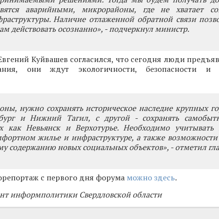
овятся аварийными, микрорайоны, где не хватает с
раструктуры. Наличие отлаженной обратной связи позв
ам действовать осознанно», - подчеркнул министр.
Евгений Куйвашев согласился, что сегодня люди предъя
ания, они ждут экологичности, безопасности и 
оны, нужно сохранять историческое наследие крупных го
бург и Нижний Тагил, с другой - сохранять самобыт
их как Невьянск и Верхотурье. Необходимо учитывать 
мфортном жилье и инфраструктуре, а также возможности
у содержанию новых социальных объектов», - отметил гла
орепортаж с первого дня форума
можно здесь
.
нт информполитики Свердловской области