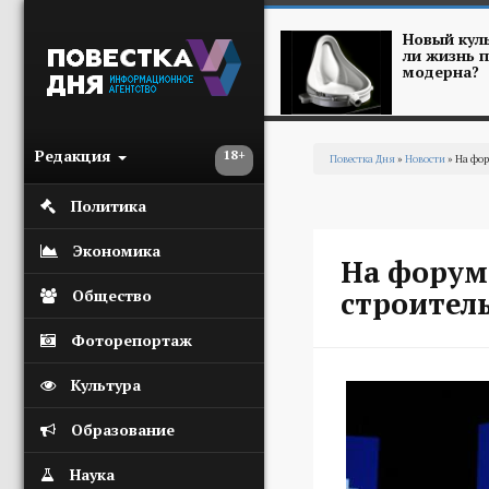
Перейти к основному содержанию
Новый куль
ли жизнь п
модерна?
Редакция
18+
Повестка Дня
»
Новости
» На фор
Вы здесь
Политика
Экономика
На форуме
строитель
Общество
Фоторепортаж
Культура
Образование
Наука