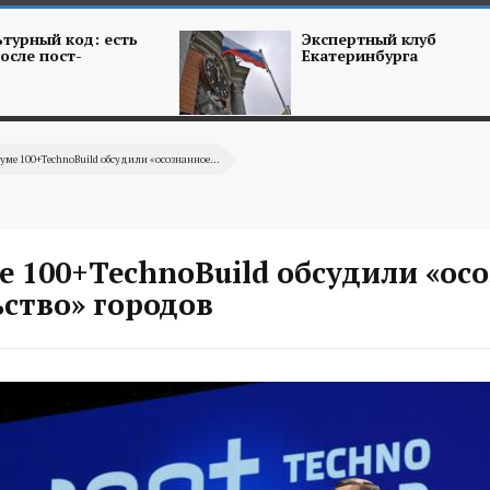
турный код: есть
Экспертный клуб
осле пост-
Екатеринбурга
уме 100+TechnoBuild обсудили «осознанное...
 100+TechnoBuild обсудили «ос
ство» городов