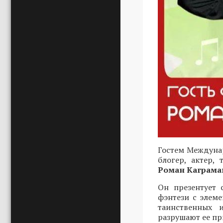
Гостем Междунар
блогер, актер,
Роман Каграма
Он презентует 
фэнтези с элеме
таинственных 
разрушают ее пр