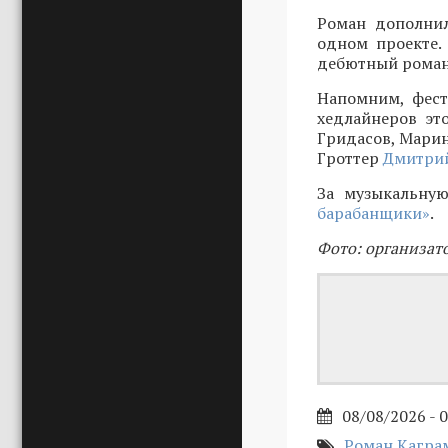
Роман дополнил
одном проекте.
дебютный роман 
Напомним, фест
хедлайнеров эт
Гридасов, Марин
Гроттер
Дмитрий
За музыкальную
барабанщики»
.
Фото: организат
08/08/2026 - 
Роман Кагра