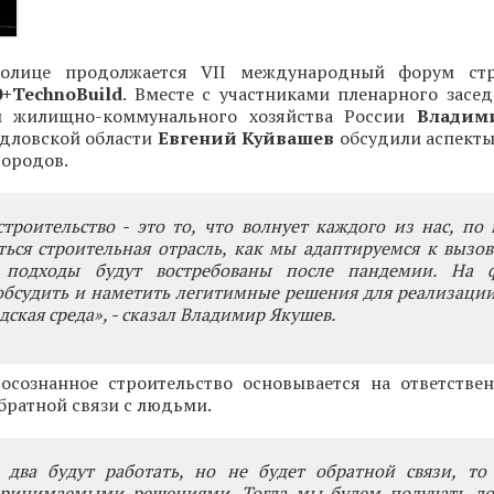
толице продолжается VII международный форум стр
0+TechnoBuild
. Вместе с участниками пленарного засе
 и жилищно-коммунального хозяйства России
Владим
рдловской области
Евгений Куйвашев
обсудили аспекты
городов.
троительство - это то, что волнует каждого из нас, по
ться строительная отрасль, как мы адаптируемся к вызо
 подходы будут востребованы после пандемии. На 
обсудить и наметить легитимные решения для реализаци
дская среда», - сказал Владимир Якушев.
 осознанное строительство основывается на ответствен
братной связи с людьми.
 два будут работать, но не будет обратной связи, то
ринимаемыми решениями. Тогда мы будем получать до