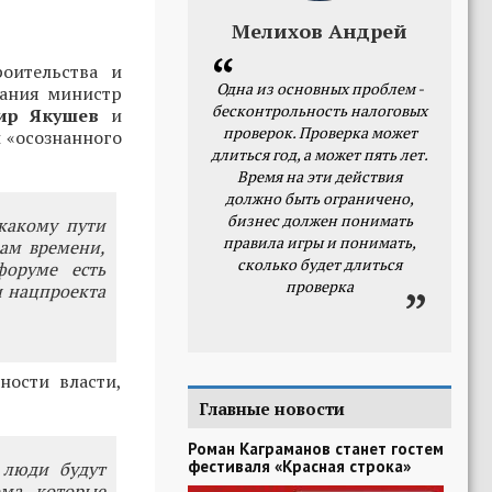
Мелихов Андрей
оительства и
Одна из основных проблем -
дания министр
бесконтрольность налоговых
ир Якушев
и
проверок. Проверка может
 «осознанного
длиться год, а может пять лет.
Время на эти действия
должно быть ограничено,
бизнес должен понимать
 какому пути
правила игры и понимать,
вам времени,
сколько будет длиться
форуме есть
проверка
и нацпроекта
ности власти,
Главные новости
Роман Каграманов станет гостем
фестиваля «Красная строка»
 люди будут
ма, которые