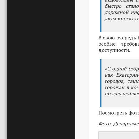
быстро стан
дорожной инф
двум институт
В свою очередь 
особые требов
доступности.
«С одной стор
как Екатерин
городов, так
горожан в ко
по дальнейшем
Посмотреть фот
Фото: Департаме