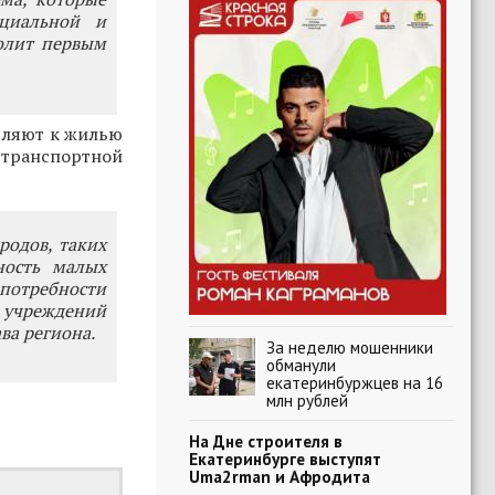
оциальной и
олит первым
вляют к жилью
транспортной
родов, таких
ность малых
потребности
 учреждений
ва региона.
За неделю мошенники
обманули
екатеринбуржцев на 16
млн рублей
На Дне строителя в
Екатеринбурге выступят
Uma2rman и Афродита