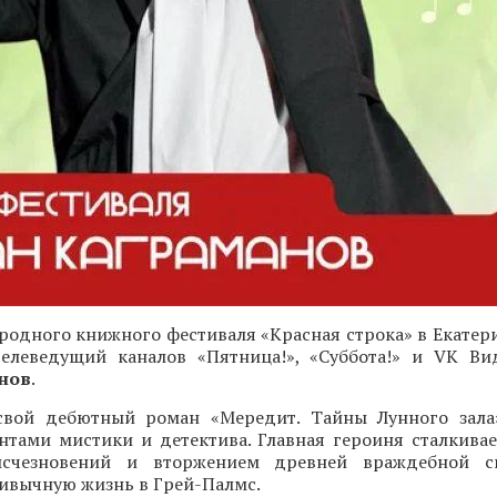
одного книжного фестиваля «Красная строка» в Екатери
 телеведущий каналов «Пятница!», «Суббота!» и VK Ви
нов
.
свой дебютный роман «Мередит. Тайны Лунного зала
нтами мистики и детектива. Главная героиня сталкивае
исчезновений и вторжением древней враждебной с
ивычную жизнь в Грей-Палмс.