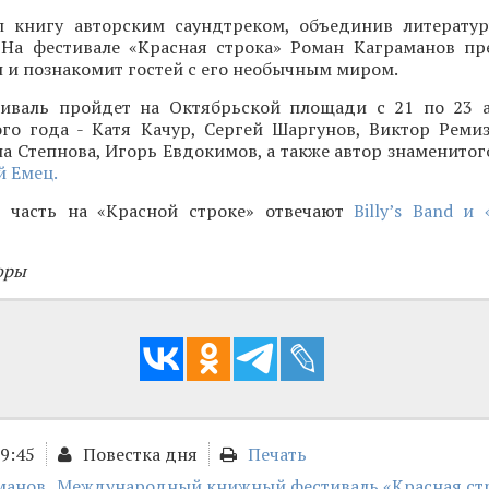
 книгу авторским саундтреком, объединив литерату
 На фестивале «Красная строка» Роман Каграманов пр
и познакомит гостей с его необычным миром.
иваль пройдет на Октябрьской площади с 21 по 23 а
ого года - Катя Качур, Сергей Шаргунов, Виктор Ремиз
а Степнова, Игорь Евдокимов, а также автор знаменитог
 Емец.
 часть на «Красной строке» отвечают
Billy’s Band и
оры
09:45
Повестка дня
Печать
манов
Международный книжный фестиваль «Красная ст