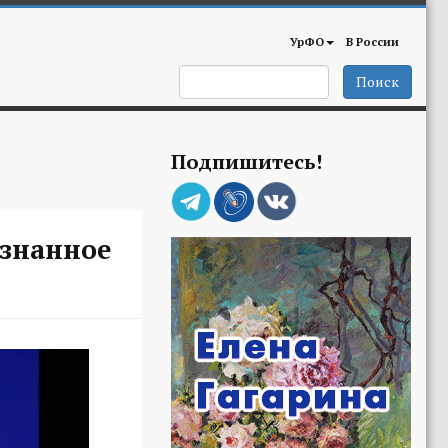
УрФО
В России
Поиск
Подпишитесь!
ознанное