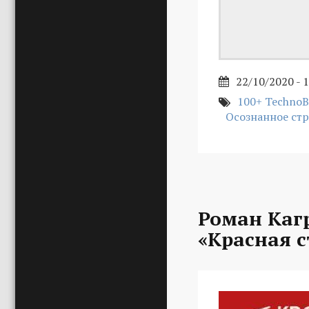
22/10/2020 - 
100+ TechnoB
Осознанное ст
Роман Каг
«Красная с