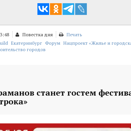
13:48
Повестка дня
Печать
uild
Екатеринбург
Форум
Нацпроект «Жилье и городск
роительство городов
раманов станет гостем фестив
трока»