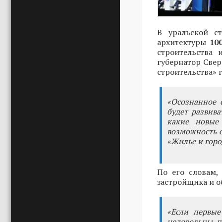
В уральской с
архитектуры
10
строительства
губернатор Све
строительства» 
«Осознанное с
будет развива
какие новые
возможность 
«Жилье и горо
По его словам,
застройщика и о
«Если первые
недовольны п