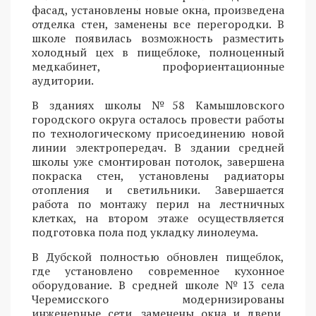
фасад, установлены новые окна, произведена
отделка стен, заменены все перегородки. В
школе появилась возможность разместить
холодный цех в пищеблоке, полноценный
медкабинет, профориентационные
аудитории.
В зданиях школы №58 Камышловского
городского округа осталось провести работы
по технологическому присоединению новой
линии электропередач. В здании средней
школы уже смонтирован потолок, завершена
покраска стен, установлены радиаторы
отопления и светильники. Завершается
работа по монтажу перил на лестничных
клетках, на втором этаже осуществляется
подготовка пола под укладку линолеума.
В Дубской полностью обновлен пищеблок,
где установлено современное кухонное
оборудование. В средней школе №13 села
Черемисского модернизированы
инженерные сети, заменены окна и двери,