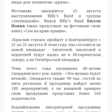
инди-рок-коллектив «друнк».
Фестиваль завершится 23 августа
выступлениями Billy’s Band и группы
«Аполоджайз». Лидер Billy’s Band
Билли
Новик
также представит на фестивале свою
книгу «Сон на краю крыши».
«Красная строка» пройдет в Екатеринбурге с
21 по 23 августа. В этом году она состоится на
новой площадке - читателей, писателей и
издателей будут ждать не в Историческом
сквере, а на Октябрьской площади.
Тема этого года посвящена 40-летию
Свердловского рок-клуба - «Эта музыка будет
вечной». Ожидается свыше 90 тыс. гостей из
пяти регионов. В программу войдут около
180 мероприятий, а на книжной ярмарке
свою продукцию представят более 160
издательств.
Хедлайнерами литературной программы
станут
автор серии книг о Тане Гроттер