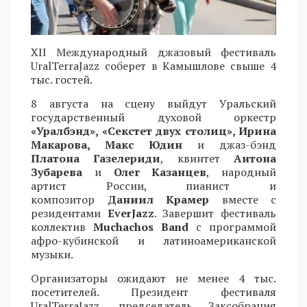
XII Международный джазовый фестиваль
UralTerraJazz соберет в Камышлове свыше 4
тыс. гостей.
8 августа на сцену выйдут Уральский
государственный духовой оркестр
«Уралбэнд», «Секстет двух столиц», Ирина
Макарова, Макс Юдин
и джаз-бэнд
Платона Газелериди
, квинтет
Антона
Зубарева
и
Олег Казанцев
, народный
артист России, пианист и
композитор
Даниил Крамер
вместе с
резидентами
EverJazz
. Завершит фестиваль
коллектив
Muchachos Band
с программой
афро-кубинской и латиноамериканской
музыки.
Организаторы ожидают не менее 4 тыс.
посетителей. Президент фестиваля
UralTerraJazz, председатель Заксобрания