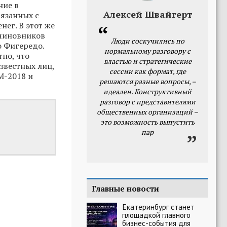
ние в
Алексей Швайгерт
язанных с
ег. В этот же
чиновников
Люди соскучились по
 Фигередо.
нормальному разговору с
но, что
властью и стратегические
звестных лиц,
сессии как формат, где
М-2018 и
решаются разные вопросы, –
идеален. Конструктивный
разговор с представителями
общественных организаций –
это возможность выпустить
пар
Главные новости
Екатеринбург станет
площадкой главного
бизнес-события для