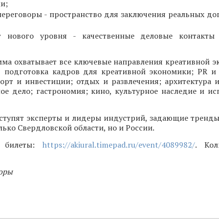
и;
ереговоры - пространство для заключения реальных до
г нового уровня - качественные деловые контакты 
мма охватывает все ключевые направления креативной э
, подготовка кадров для креативной экономики; PR и 
орт и инвестиции; отдых и развлечения; архитектура и
ое дело; гастрономия; кино, культурное наследие и ис
ступят эксперты и лидеры индустрий, задающие тренды
лько Свердловской области, но и России.
и билеты:
https://akiural.timepad.ru/event/4089982/
. Кол
оры