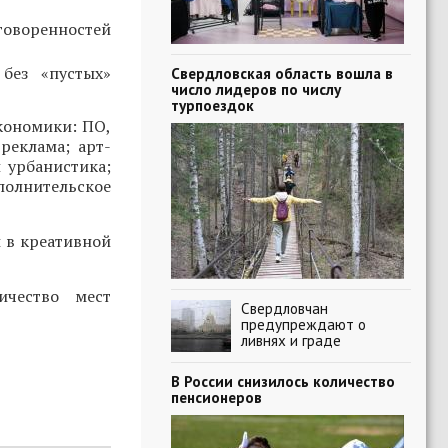
говоренностей
без «пустых»
Свердловская область вошла в
число лидеров по числу
турпоездок
кономики: ПО,
реклама; арт-
 урбанистика;
полнительское
 в креативной
ичество мест
Свердловчан
предупреждают о
ливнях и граде
В России снизилось количество
пенсионеров