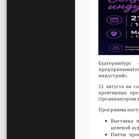
Екатеринбург
предпринимател
индустрий».
21 августа на 
креативных пре
Организатором в
Программа постр
Выставка 
целевой ау
Питчи про