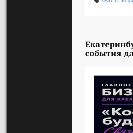
Футбол
Корр
Екатеринбу
события д