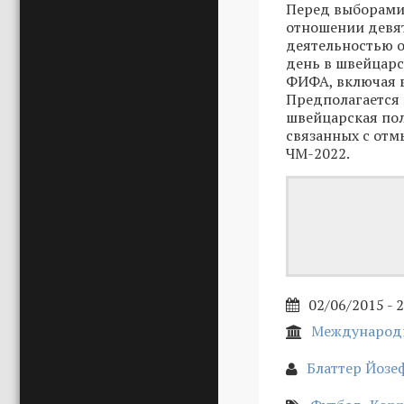
Перед выборами,
отношении девя
деятельностью о
день в швейцар
ФИФА, включая 
Предполагается 
швейцарская пол
связанных с отм
ЧМ-2022.
02/06/2015 - 
Международн
Блаттер Йозе