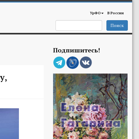
УрФО
В России
Поиск
Подпишитесь!
у,