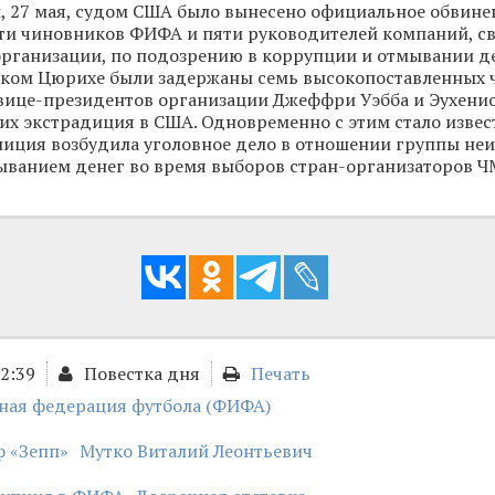
 27 мая, судом США было вынесено официальное обвине
ти чиновников ФИФА и пяти руководителей компаний, св
рганизации, по подозрению в коррупции и отмывании ден
ском Цюрихе были задержаны семь высокопоставленных 
вице-президентов организации Джеффри Уэбба и Эухенио
их экстрадиция в США. Одновременно с этим стало извест
иция возбудила уголовное дело в отношении группы неи
ыванием денег во время выборов стран-организаторов Ч
22:39
Повестка дня
Печать
ая федерация футбола (ФИФА)
ф «Зепп»
Мутко Виталий Леонтьевич