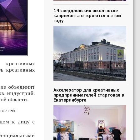
14 свердловских школ после
капремонта откроются в этом
году
 креативных
зь креативных
тие объединит
Акселератор для креативных
ов индустрий.
предпринимателей стартовал в
ой области.
Екатеринбурге
ностей:
ицом к лицу с
тенциальными