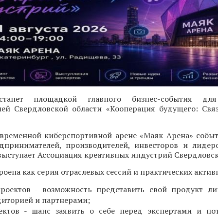
 станет площадкой главного бизнес-события для
ей Свердловской области «Кооперация будущего: Свя
современной киберспортивной арене «Маяк Арена» собы
дпринимателей, производителей, инвесторов и лидер
ыступает Ассоциация креативных индустрий Свердловск
оена как серия отраслевых сессий и практических актив
проектов - возможность представить свой продукт л
диторией и партнерами;
ектов - шанс заявить о себе перед экспертами и по