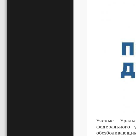
Ученые Ураль
федерального 
обезболивающими