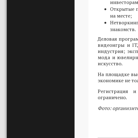
инвесторам
Открытые п
на месте;
Нетворкин
знакомств.
Деловая програ
видеоигры и IT
индустрия; эксп
мода и ювелирн
искусство.
На площадке вы
экономике не то
Регистрация 
ограничено.
Фото: организит