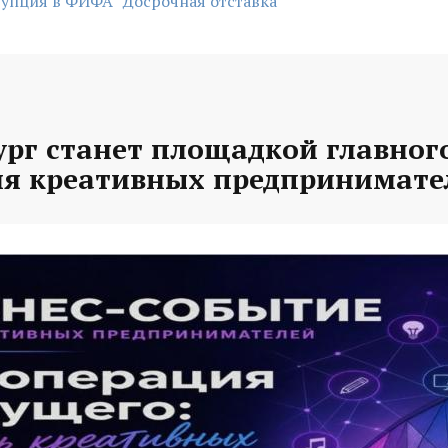
упция в ФИФА
Досрочная отставка
рг станет площадкой главного
ля креативных предпринимате