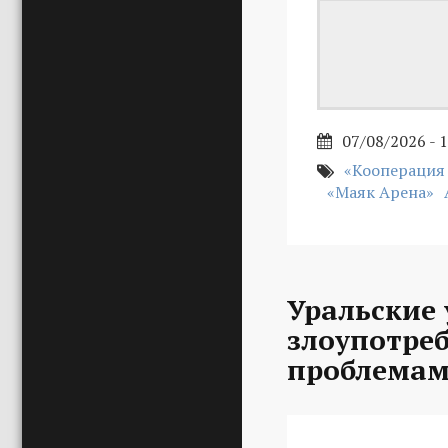
07/08/2026 - 
«Кооперация
«Маяк Арена»
Уральские 
злоупотре
проблемам