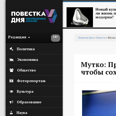
Перейти к основному содержанию
Новый куль
ли жизнь п
модерна?
Редакция
18+
Повестка Дня
»
Новости
» Мутко:
Вы здесь
Политика
Экономика
Мутко: Пр
чтобы со
Общество
Фоторепортаж
Культура
Образование
Наука