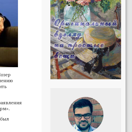
озер
мнению
ить
 заявления
рм».
 был