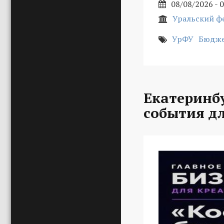
08/08/2026 - 
Уральский ф
УрФУ
Бюдже
Екатеринбу
события д