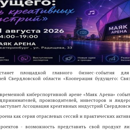
 станет площадкой главного бизнес-события для
ей Свердловской области «Кооперация будущего: Свя
современной киберспортивной арене «Маяк Арена» собы
дпринимателей, производителей, инвесторов и лидер
ыступает Ассоциация креативных индустрий Свердловск
оена как серия отраслевых сессий и практических актив
проектов - возможность представить свой продукт л