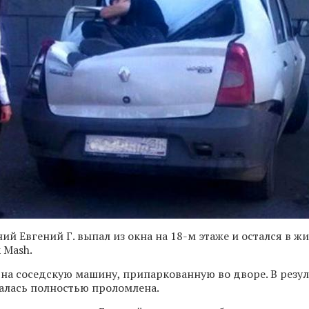
ий Евгений Г. выпал из окна на 18-м этаже и остался в ж
 Mash.
на соседскую машину, припаркованную во дворе. В резул
алась полностью проломлена.