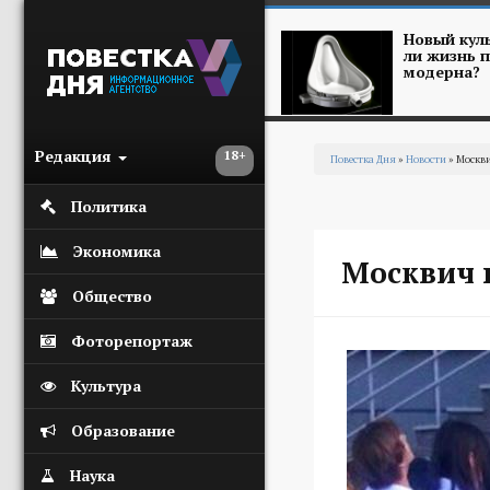
Перейти к основному содержанию
Новый куль
ли жизнь п
модерна?
Редакция
18+
Повестка Дня
»
Новости
» Москви
Вы здесь
Политика
Экономика
Москвич в
Общество
Фоторепортаж
Культура
Образование
Наука