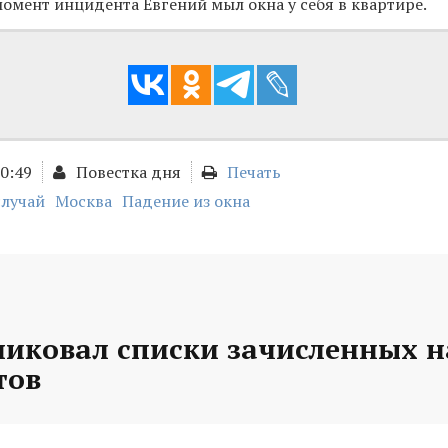
 момент инцидента Евгений мыл окна у себя в квартире.
00:49
Повестка дня
Печать
случай
Москва
Падение из окна
ликовал списки зачисленных 
тов