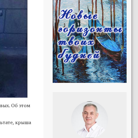
ивых. Об этом
ьтате, крыша