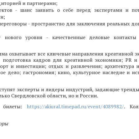
диторией и партнерами;
ектов - шанс заявить о себе перед экспертами и по
и;
ереговоры - пространство для заключения реальных до
г нового уровня - качественные деловые контакты 
мма охватывает все ключевые направления креативной э
, подготовка кадров для креативной экономики; PR и 
орт и инвестиции; отдых и развлечения; архитектура и
ое дело; гастрономия; кино, культурное наследие и ис
ступят эксперты и лидеры индустрий, задающие тренды
лько Свердловской области, но и России.
и билеты:
https://akiural.timepad.ru/event/4089982/
. Кол
оры