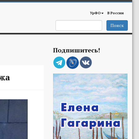
УрФО
В России
Поиск
Подпишитесь!
ажа