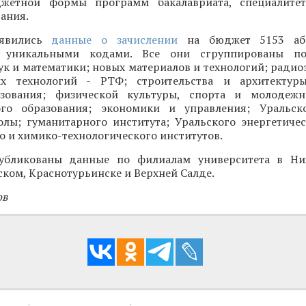
джетной формы программ бакалавриата, специалитет
ания.
оявились
данные о зачислении
на бюджет 5153 аби
 уникальными кодами. Все они сгруппированы по
ук и математики; новых материалов и технологий; ради
х технологий - РТФ; строительства и архитектуры
азования; физической культуры, спорта и молодежн
ого образования; экономики и управления; Уральск
лы; гуманитарного института; Уральского энергетичес
о и химико-технологического институтов.
публикованы данные по филиалам университета в Ни
ком, Краснотурьинске и Верхней Салде.
ов