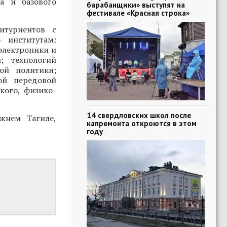
а и базового
барабанщики» выступят на
фестивале «Красная строка»
туриентов с
 институтам:
оэлектроники и
; технологий
ой политики;
ой передовой
кого, физико-
14 свердловских школ после
жнем Тагиле,
капремонта откроются в этом
году