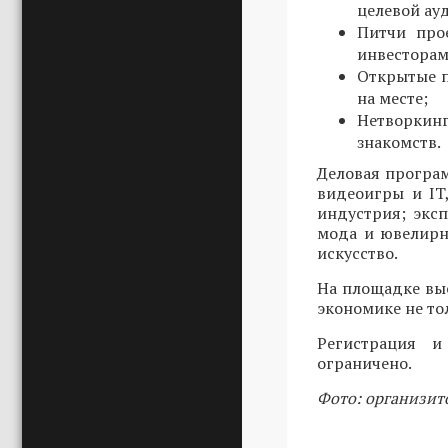
целевой ау
Питчи про
инвесторам
Открытые п
на месте;
Нетворкин
знакомств.
Деловая програ
видеоигры и IT
индустрия; эксп
мода и ювелирн
искусство.
На площадке вы
экономике не то
Регистрация 
ограничено.
Фото: организит