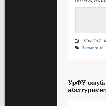
Известно, что в
12/06/2017 - 
Несчастный 
УрФУ опуб
абитуриен