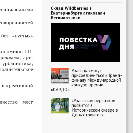
Склад Wildberries в
тенциальными
Екатеринбурге атаковали
беспилотники
говоренностей
без «пустых»
кономики: ПО,
реклама; арт-
 урбанистика;
полнительское
Уральцы смогут
присоединиться к Гранд-
финалу Международной
конкурс-премии
 в креативной
«КАРДО»
«Уральская перчатка»
ичество мест
появится в
Историческом сквере в
День строителя