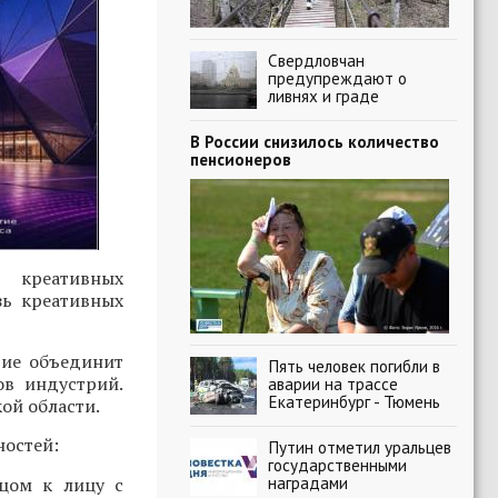
Свердловчан
предупреждают о
ливнях и граде
В России снизилось количество
пенсионеров
 креативных
зь креативных
тие объединит
Пять человек погибли в
ов индустрий.
аварии на трассе
Екатеринбург - Тюмень
ой области.
ностей:
Путин отметил уральцев
государственными
наградами
ицом к лицу с