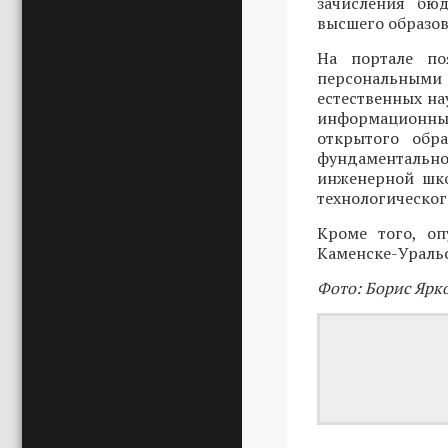
зачисления бю
высшего образов
На портале п
персональными
естественных на
информационны
открытого обр
фундаментальн
инженерной шко
технологическог
Кроме того, о
Каменске-Уральс
Фото: Борис Ярк