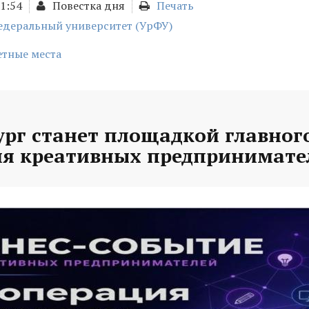
01:54
Повестка дня
Печать
едеральный университет (УрФУ)
тные места
рг станет площадкой главного
ля креативных предпринимате