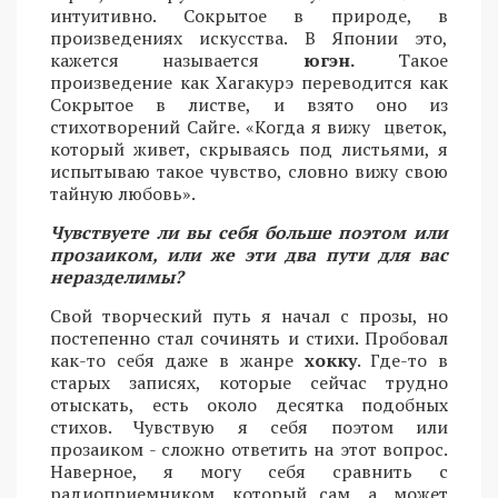
интуитивно. Сокрытое в природе, в
произведениях искусства. В Японии это,
кажется называется
югэн.
Такое
произведение как Хагакурэ переводится как
Сокрытое в листве, и взято оно из
стихотворений Сайге. «Когда я вижу цветок,
который живет, скрываясь под листьями, я
испытываю такое чувство, словно вижу свою
тайную любовь».
Чувствуете ли вы себя больше поэтом или
прозаиком, или же эти два пути для вас
неразделимы?
Свой творческий путь я начал с прозы, но
постепенно стал сочинять и стихи. Пробовал
как-то себя даже в жанре
хокку
. Где-то в
старых записях, которые сейчас трудно
отыскать, есть около десятка подобных
стихов. Чувствую я себя поэтом или
прозаиком - сложно ответить на этот вопрос.
Наверное, я могу себя сравнить с
радиоприемником, который сам, а, может