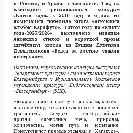
и России, и Урала, в частности. Так, на
ежегодном региональном конкурсе
«Книга года» в 2010 году в одной из
номинаций победила книга «Японский
альбом Карафуто». В этом году на «Книгу
года-2025/2026» выставлено издание
японских стихов и короткой прозы
(дзуйхицу) автора из Кушвы Дмитрия
Девятерикова «Вслед за кистью, ударив
по струнам».
Напомним, учредителями конкурса выступают
Департамент культуры Администрации города
Екатеринбурга и Муниципальное бюджетное
учреждение культуры «Библиотечный центр
«Екатеринбург»» (БЦЕ).
Автор активно используются образы, мотивы
и стилистику, ассоциирующиеся с японской
традицией: самураи, дзэн-буддийские
притчи, символика меча, природы,
одиночества, мотив пути и испытания.
Присутствуют прямые отсылки к «Хагакурэ»,