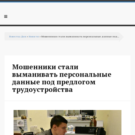
Перейти к основному содержанию
Мобильное
меню
Повестка Дня
»
Новости
» Мошенники стали выманивать персональные данные под...
Вы здесь
Мошенники стали
выманивать персональные
данные под предлогом
трудоустройства