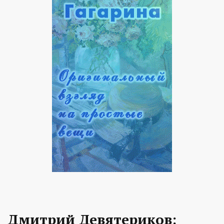
Дмитрий Девятериков: