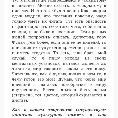
Тут мы опять же возвращаемся к «сокрытому
в листве». Можно сказать: к «сокрытому в
письме». И это тоже будет верно. Как говорил
один мудрец, что послания повсюду, надо
только уметь их читать. Тут есть опасность
нафантазировать себе того, чего, собственно
говоря, и не было в послании... Если разных
людей попросить описать, допустим, гору
Фудзи (тем более, если они ее не видели), то
описания их будут одновременно разные, но
и иметь сходства. То есть, если брать мой
случай, то я пишу исходя из своих
ментальных установок, пытаясь донести до
читателя мир таковым, каким я его вижу.
Читатель же, как я думаю, видит в нем то, к
чему готов его мозг. Думаю, что через мир
внешний я пытаюсь подобраться к миру
внутреннему. Всегда должен быть посыл
(стержень, тот цветок, который скрывается в
листве).
Как в вашем творчестве сосуществуют
японская культурная память и ваш