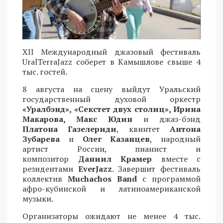
XII Международный джазовый фестиваль
UralTerraJazz соберет в Камышлове свыше 4
тыс. гостей.
8 августа на сцену выйдут Уральский
государственный духовой оркестр
«Уралбэнд», «Секстет двух столиц», Ирина
Макарова, Макс Юдин
и джаз-бэнд
Платона Газелериди
, квинтет
Антона
Зубарева
и
Олег Казанцев
, народный
артист России, пианист и
композитор
Даниил Крамер
вместе с
резидентами
EverJazz
. Завершит фестиваль
коллектив
Muchachos Band
с программой
афро-кубинской и латиноамериканской
музыки.
Организаторы ожидают не менее 4 тыс.