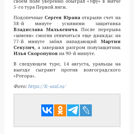
своем поле уверенно обыграл «Уфу» в матче
5-го тура Первой лиги.
Подопечные
Сергея Юрана
открыли счет на
38-й минуте усилиями защитника
Владислава Малькевича
. После перерыва
«шмели» смогли отличиться еще дважды: на
77-й минуте забил нападающий
Мартин
Секулич
, а завершил разгром полузащитник
Илья Скоропупов
на 90-й минуте.
В следующем туре, 14 августа, уральцы на
выезде сыграют против волгоградского
«Ротора».
Фото:
https://fc-ural.ru/