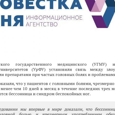
ского государственного медицинского (УГМУ) и
университетов (УрФУ) установили связь между злоу
 препаратами при частых головных болях и проблемами
казали, что у пациентов с головными болями, чрезмерн
 менее чем 10 дней в месяц в течение последних трех м
ются бессонница и синдром беспокойных ног.
едовании мы впервые в мире доказали, что бессонни
оловной болью и чрезмерным употреблением обез