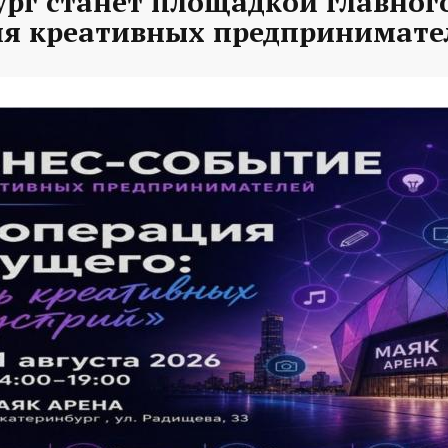
рг станет площадкой главного
ля креативных предпринимате