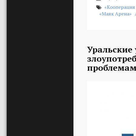
«Кооперация
«Маяк Арена»
Уральские 
злоупотре
проблемам