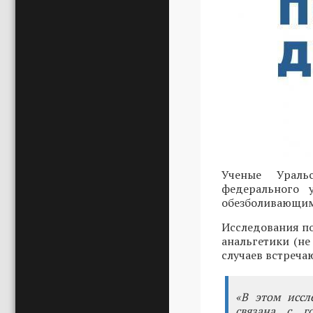
Ученые Ураль
федерального 
обезболивающими
Исследования по
анальгетики (не
случаев встреча
«В этом иссл
связана с г