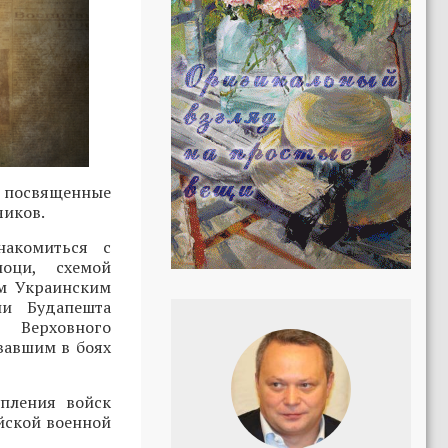
, посвященные
чиков.
накомиться с
лоци, схемой
ым Украинским
ии Будапешта
 Верховного
вавшим в боях
упления войск
йской военной