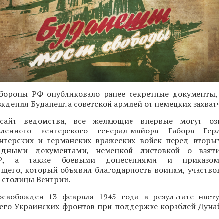
бороны РФ опубликовало ранее секретные документы
ждения Будапешта советской армией от немецких захват
сайт ведомства, все желающие впервые могут оз
ленного венгерского генерал-майора Габора Гер
нгерских и германских вражеских войск перед втор
адными документами, немецкой листовкой о взят
Р, а также боевыми донесениями и приказом
щего, который объявил благодарность воинам, участво
 столицы Венгрии.
свобожден 13 февраля 1945 года в результате наст
ьего Украинских фронтов при поддержке кораблей Дуна