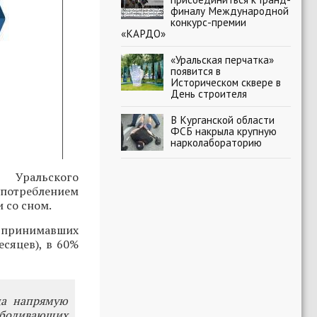
финалу Международной
конкурс-премии
«КАРДО»
«Уральская перчатка»
появится в
Историческом сквере в
День строителя
В Курганской области
ФСБ накрыла крупную
нарколабораторию
 Уральского
потреблением
 со сном.
о принимавших
есяцев), в 60%
ца напрямую
боливающих