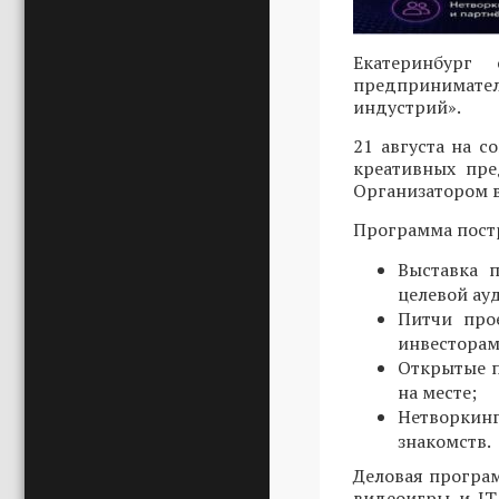
Екатеринбург
предпринимател
индустрий».
21 августа на 
креативных пре
Организатором в
Программа постр
Выставка 
целевой ау
Питчи про
инвесторам
Открытые п
на месте;
Нетворкин
знакомств.
Деловая програ
видеоигры и IT