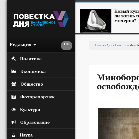
Перейти к основному содержанию
Новый куль
ли жизнь п
модерна?
Редакция
18+
Повестка Дня
»
Новости
» Минобо
Вы здесь
Политика
Экономика
Миноборо
освобожд
Общество
Фоторепортаж
Культура
Образование
Наука