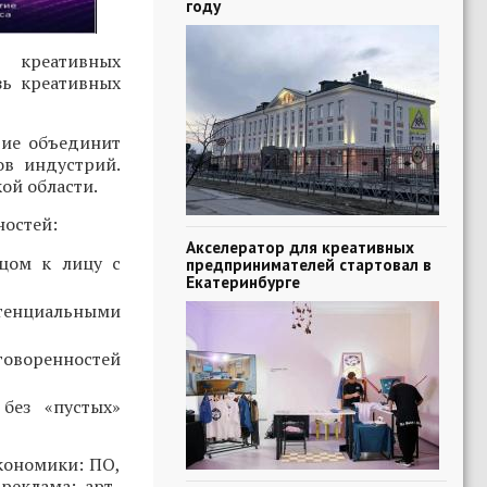
году
 креативных
зь креативных
тие объединит
ов индустрий.
ой области.
ностей:
Акселератор для креативных
ицом к лицу с
предпринимателей стартовал в
Екатеринбурге
тенциальными
говоренностей
без «пустых»
кономики: ПО,
реклама; арт-