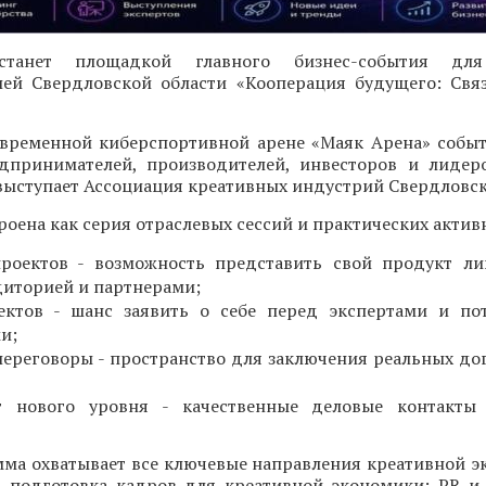
 станет площадкой главного бизнес-события для
ей Свердловской области «Кооперация будущего: Свя
современной киберспортивной арене «Маяк Арена» собы
дпринимателей, производителей, инвесторов и лидер
ыступает Ассоциация креативных индустрий Свердловск
оена как серия отраслевых сессий и практических актив
проектов - возможность представить свой продукт л
диторией и партнерами;
ектов - шанс заявить о себе перед экспертами и по
и;
ереговоры - пространство для заключения реальных до
г нового уровня - качественные деловые контакты 
мма охватывает все ключевые направления креативной э
, подготовка кадров для креативной экономики; PR и 