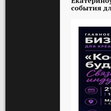
Екатеринбу
события д