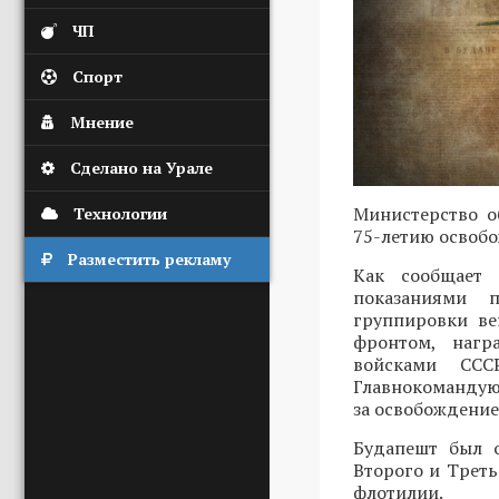
ЧП
Спорт
Мнение
Сделано на Урале
Министерство о
Технологии
75-летию освобо
Разместить рекламу
Как сообщает 
показаниями п
группировки ве
фронтом, нагр
войсками ССС
Главнокомандую
за освобождение
Будапешт был о
Второго и Трет
флотилии.