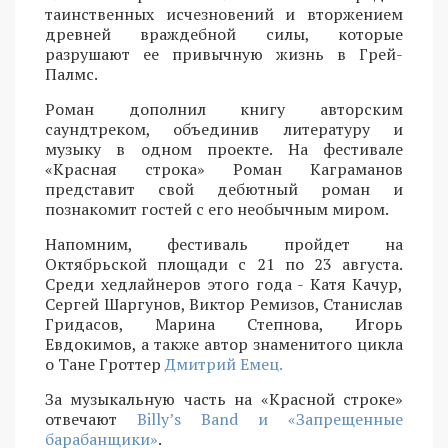
таинственных исчезновений и вторжением
древней враждебной силы, которые
разрушают ее привычную жизнь в Грей-
Палмс.
Роман дополнил книгу авторским
саундтреком, объединив литературу и
музыку в одном проекте. На фестивале
«Красная строка» Роман Каграманов
представит свой дебютный роман и
познакомит гостей с его необычным миром.
Напомним, фестиваль пройдет на
Октябрьской площади с 21 по 23 августа.
Среди хедлайнеров этого года - Катя Качур,
Сергей Шаргунов, Виктор Ремизов, Станислав
Гридасов, Марина Степнова, Игорь
Евдокимов, а также автор знаменитого цикла
о Тане Гроттер
Дмитрий Емец.
За музыкальную часть на «Красной строке»
отвечают
Billy’s Band и «Запрещенные
барабанщики»
.