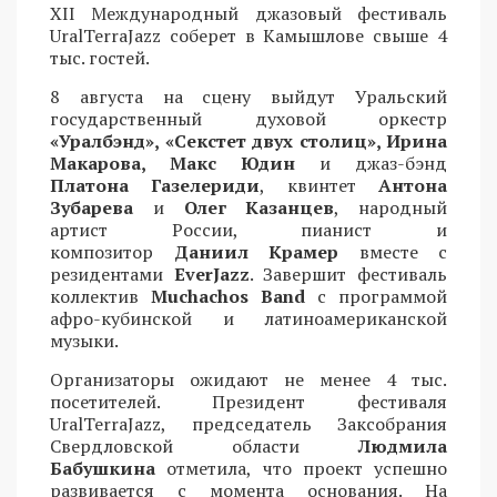
XII Международный джазовый фестиваль
UralTerraJazz соберет в Камышлове свыше 4
тыс. гостей.
8 августа на сцену выйдут Уральский
государственный духовой оркестр
«Уралбэнд», «Секстет двух столиц», Ирина
Макарова, Макс Юдин
и джаз-бэнд
Платона Газелериди
, квинтет
Антона
Зубарева
и
Олег Казанцев
, народный
артист России, пианист и
композитор
Даниил Крамер
вместе с
резидентами
EverJazz
. Завершит фестиваль
коллектив
Muchachos Band
с программой
афро-кубинской и латиноамериканской
музыки.
Организаторы ожидают не менее 4 тыс.
посетителей. Президент фестиваля
UralTerraJazz, председатель Заксобрания
Свердловской области
Людмила
Бабушкина
отметила, что проект успешно
развивается с момента основания. На