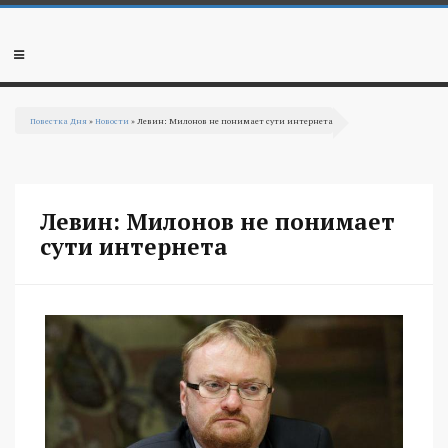
Перейти к основному содержанию
Мобильное
меню
Повестка Дня
»
Новости
» Левин: Милонов не понимает сути интернета
Вы здесь
Левин: Милонов не понимает
сути интернета