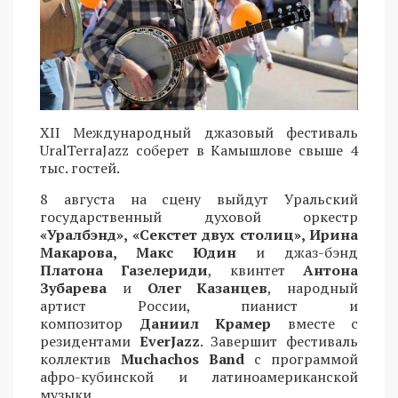
XII Международный джазовый фестиваль
UralTerraJazz соберет в Камышлове свыше 4
тыс. гостей.
8 августа на сцену выйдут Уральский
государственный духовой оркестр
«Уралбэнд», «Секстет двух столиц», Ирина
Макарова, Макс Юдин
и джаз-бэнд
Платона Газелериди
, квинтет
Антона
Зубарева
и
Олег Казанцев
, народный
артист России, пианист и
композитор
Даниил Крамер
вместе с
резидентами
EverJazz
. Завершит фестиваль
коллектив
Muchachos Band
с программой
афро-кубинской и латиноамериканской
музыки.