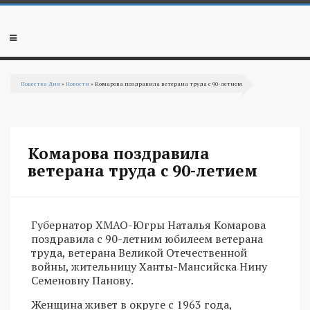
Перейти к основному содержанию
Мобильное
меню
Повестка Дня
»
Новости
» Комарова поздравила ветерана труда с 90-летием
Вы здесь
Комарова поздравила
ветерана труда с 90-летием
Губернатор ХМАО-Югры Наталья Комарова
поздравила с 90-летним юбилеем ветерана
труда, ветерана Великой Отечественной
войны, жительницу Ханты-Мансийска Нину
Семеновну Панову.
Женщина живет в округе с 1963 года,