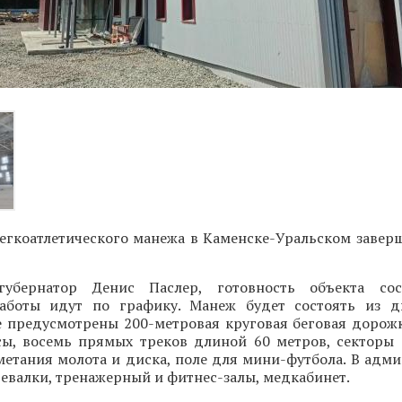
егкоатлетического манежа в Каменске-Уральском заверш
убернатор Денис Паслер, готовность объекта сос
аботы идут по графику. Манеж будет состоять из д
е предусмотрены 200-метровая круговая беговая дорож
сы, восемь прямых треков длиной 60 метров, секторы
метания молота и диска, поле для мини-футбола. В адм
девалки, тренажерный и фитнес-залы, медкабинет.