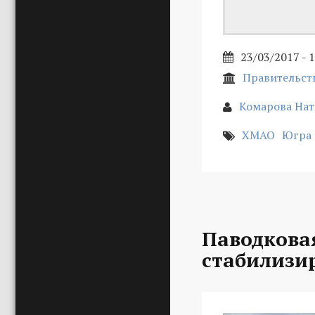
23/03/2017 - 
Правительст
Комарова На
ХМАО
Югра
Паводкова
стабилизи