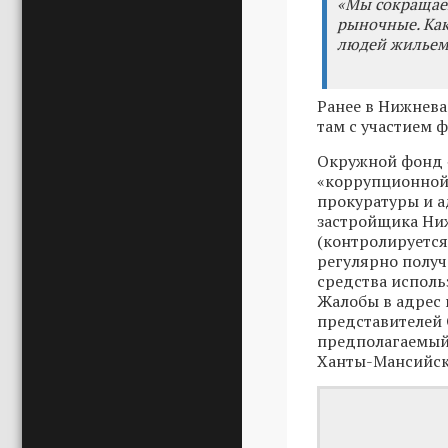
«Мы сокращаем
рыночные. Как
людей жильем
Ранее в Нижнев
там с участием 
Окружной фонд 
«коррупционной 
прокуратуры и 
застройщика Ни
(контролируетс
регулярно полу
средства исполь
Жалобы в адрес 
представителей 
предполагаемый 
Ханты-Мансийск