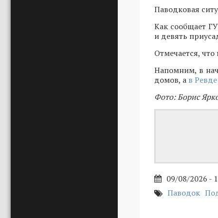
Паводковая ситу
Как сообщает ГУ
и девять приуса
Отмечается, что
Напомним, в нач
домов, а
в Ревде
Фото: Борис Ярк
09/08/2026 - 
Паводок
По