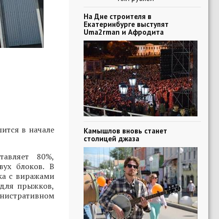
На Дне строителя в
Екатеринбурге выступят
Uma2rman и Афродита
ится в начале
Камышлов вновь станет
столицей джаза
тавляет 80%,
вух блоков. В
ка с виражами
 для прыжков,
инистративном