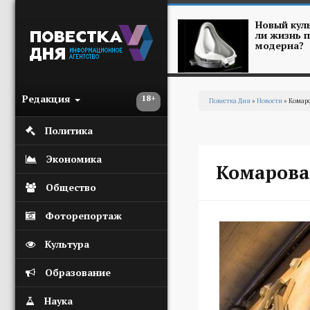
Перейти к основному содержанию
Новый куль
ли жизнь п
модерна?
Редакция
18+
Повестка Дня
»
Новости
» Комар
Вы здесь
Политика
Экономика
Комарова
Общество
Фоторепортаж
Культура
Образование
Наука