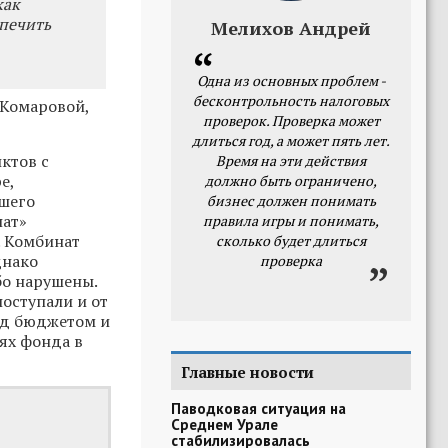
как
спечить
Мелихов Андрей
Одна из основных проблем -
бесконтрольность налоговых
 Комаровой,
проверок. Проверка может
длиться год, а может пять лет.
ктов с
Время на эти действия
е,
должно быть ограничено,
шего
бизнес должен понимать
ат»
правила игры и понимать,
. Комбинат
сколько будет длиться
днако
проверка
бо нарушены.
оступали и от
ед бюджетом и
ях фонда в
Главные новости
Паводковая ситуация на
Среднем Урале
стабилизировалась