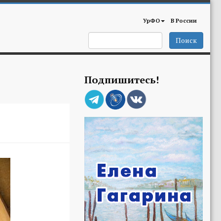
УрФО
В России
Поиск
Подпишитесь!