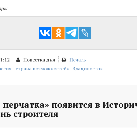
оры
01:12
Повестка дня
Печать
оссия - страна возможностей»
Владивосток
 перчатка» появится в Истори
ень строителя