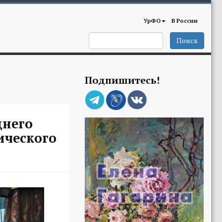
УрФО
В России
Поиск
Подпишитесь!
днего
ического