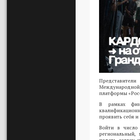
Представители
Международной 
платформы «Росс
В рамках фин
квалификационн
проявить себя и
Войти в число 
региональный, 