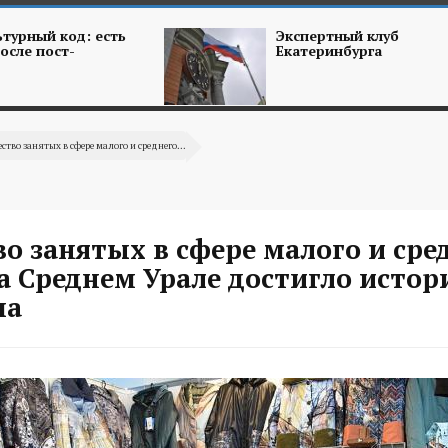
турный код: есть
Экспертный клуб
осле пост-
Екатеринбурга
ство занятых в сфере малого и среднего...
о занятых в сфере малого и сре
а Среднем Урале достигло истор
ма