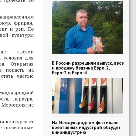
и приехать во
 направлениям
ркур, фриран,
инг и рэп. По
ной культуры
няет тысячи
я условия для
В России разрешили выпуск, ввоз
ов. Открытая
и продажу бензина Евро-2,
в попасть на
Евро-3 и Евро-4
стать частью
Международной
езд паркура,
. Мероприятие
ми конкурса от
На Международном фестивале
 с оплаченным
креативных индустрий обсудят
киноиндустрию