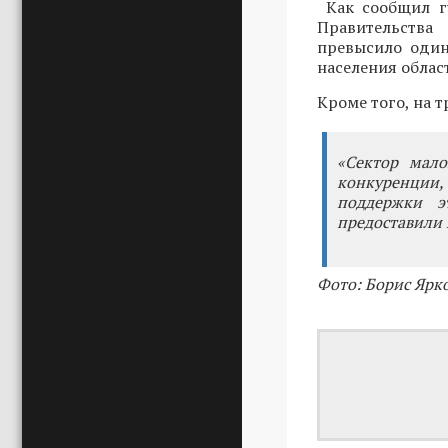
Как сообщил г
Правительства
превысило один
населения облас
Кроме того, на т
«Сектор мало
конкуренции
поддержки э
предоставили 
Фото: Борис Ярк