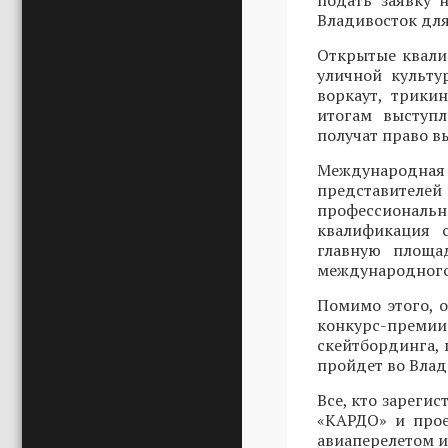
подать заявку
Владивосток для
Открытые квали
уличной культу
воркаут, трики
итогам выступ
получат право в
Международн
представителей
профессиональ
квалификация 
главную площад
международного
Помимо этого, 
конкурс-преми
скейтбординга, 
пройдет во Влади
Все, кто зарегис
«КАРДО» и прое
авиаперелетом и