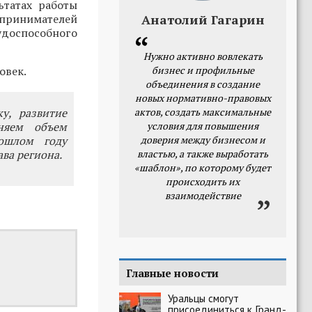
ьтатах работы
принимателей
Анатолий Гагарин
удоспособного
Нужно активно вовлекать
овек.
бизнес и профильные
объединения в создание
новых нормативно-правовых
у, развитие
актов, создать максимальные
няем объем
условия для повышения
ошлом году
доверия между бизнесом и
ва региона.
властью, а также выработать
«шаблон», по которому будет
происходить их
взаимодействие
Главные новости
Уральцы смогут
присоединиться к Гранд-