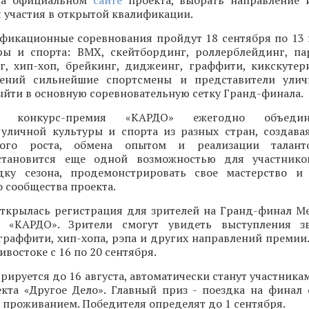
 на официальном
сайте
проекта, выбрать направление 
 участия в открытой квалификации.
фикационные соревнования пройдут 18 сентября по 13
ры и спорта: BMX, скейтбординг, роллерблейдинг, па
нг, хип-хоп, брейкинг, диджеинг, граффити, кикскутер
лений сильнейшие спортсмены и представители улич
ыйти в основную соревновательную сетку Гранд-финала.
ая конкурс-премия «КАРДО» ежегодно объеди
 уличной культуры и спорта из разных стран, создава
ного роста, обмена опытом и реализации талант
становится еще одной возможностью для участнико
ку сезона, продемонстрировать свое мастерство и 
 сообщества проекта.
открылась регистрация для зрителей на Гранд-финал 
и «КАРДО». Зрители смогут увидеть выступления зв
граффити, хип-хопа, рэпа и других направлений премии
востоке с 16 по 20 сентября.
трируется до 16 августа, автоматически станут участника
кта «Другое Дело». Главный приз - поездка на финал
 проживанием. Победителя определят до 1 сентября.