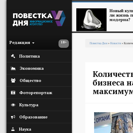
Перейти к основному содержанию
Новый куль
ли жизнь п
модерна?
Редакция
18+
Повестка Дня
»
Новости
» Количе
Вы здесь
Политика
Экономика
Количеств
бизнеса н
Общество
максиму
Фоторепортаж
Культура
Образование
Наука