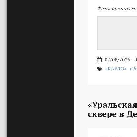
Фото: организат
07/08/2026 - 
«КАРДО»
«Р
«Уральская
сквере в Д