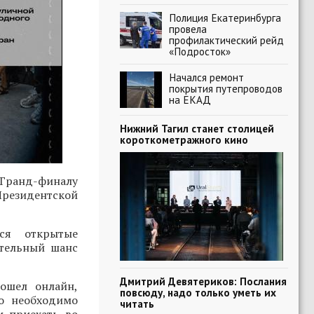
Полиция Екатеринбурга
провела
профилактический рейд
«Подросток»
Начался ремонт
покрытия путепроводов
на ЕКАД
Нижний Тагил станет столицей
короткометражного кино
Гранд-финалу
Президентской
ся открытые
ительный шанс
Дмитрий Девятериков: Послания
ошел онлайн,
повсюду, надо только уметь их
о необходимо
читать