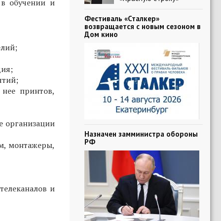
в обучении и
Фестиваль «Сталкер»
возвращается с новым сезоном в
Дом кино
елий;
дия;
ятий;
 нее принтов,
е организации
Назначен замминистра обороны
РФ
м, монтажеры,
телеканалов и