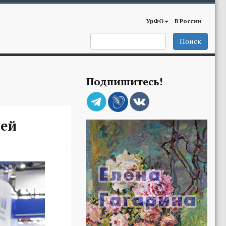
УрФО
В России
Поиск
Подпишитесь!
ией