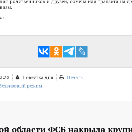
ния родственников и друзей, обмена или транзита на с
визы.
ов
13:32
Повестка дня
Печать
Безвизовый режим
кой области ФСБ накрыла круп