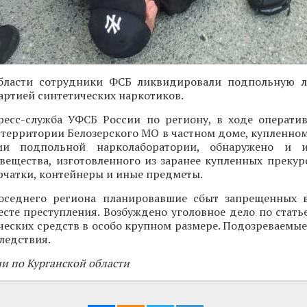
бласти сотрудники ФСБ ликвидировали подпольную л
артией синтетических наркотиков.
ресс-служба УФСБ России по региону, в ходе операти
 территории Белозерского МО в частном доме, купленно
ии подпольной нарколаборатории, обнаружено и 
вещества, изготовленного из заранее купленных прекур
рчатки, контейнеры и иные предметы.
оседнего региона планировавшие сбыт запрещенных 
сте преступления. Возбуждено уголовное дело по стать
ческих средств в особо крупном размере. Подозреваемы
ледствия.
и по Курганской области