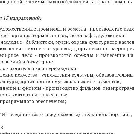
ощенной системы налогообложения, а также помощь 
и 15 направлений:
удожественные промыслы и ремесла - производство изд
рия - организаторы выставок, фотографы, художники;
наследие - библиотеки, музеи, охрана культурного насле
звлечения - гиды и экскурсоводы, организаторы меропри
елирное дело - производство одежды и нанесение на
крашений и бижутерии;
ло - издательства и переводчики;
ьские искусства - учреждения культуры, образовательны
культуры, производство музыкальных инструментов;
видение и фильмы - производство фильмов, телепрограм
оры контента и кинотеатры;
 программного обеспечения;
;
И - издание газет и журналов, деятельность порталов, 
R;