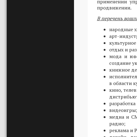
применении упр
продвижении.
В перечень вошл
народные х
арт-индуст
культурное 
отдых и ра
мода и юв
создание у
книжное де
исполнител
в области 
кино, теле
дистрибьют
разработка
видеоигры
медиа и СМ
радио;
реклама и P