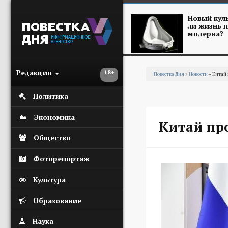
Перейти к основному содержанию
Новый куль
ли жизнь п
модерна?
Редакция
18+
Повестка Дня
»
Новости
» Китай 
Вы здесь
Политика
Экономика
Китай пр
Общество
Фоторепортаж
Культура
Образование
Наука