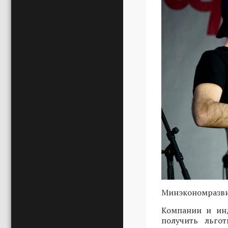
Минэкономразви
Компании и инд
получить льго