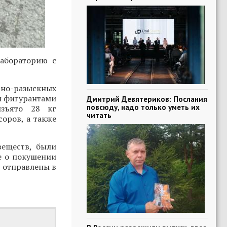
абораторию с
вно-разыскных
м фигурантами
Дмитрий Девятериков: Послания
повсюду, надо только уметь их
изъято 28 кг
читать
соров, а также
веществ, были
е о покушении
е отправлены в