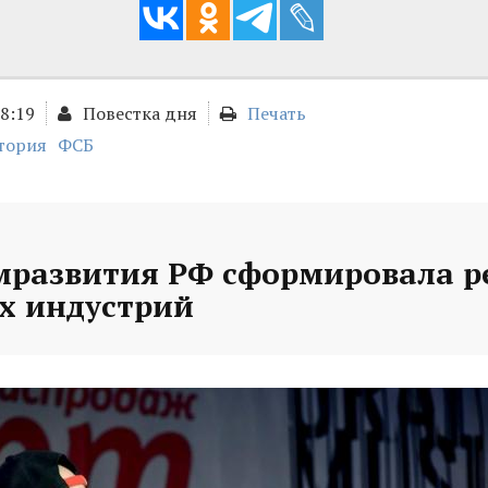
18:19
Повестка дня
Печать
тория
ФСБ
развития РФ сформировала р
х индустрий