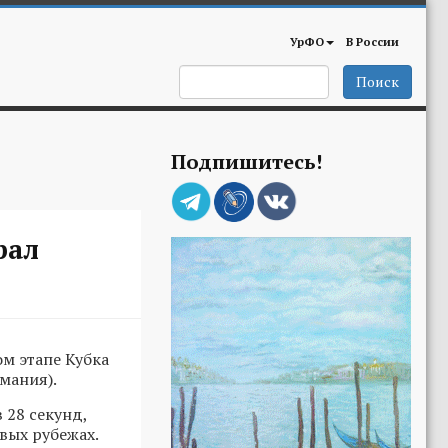
УрФО
В России
Поиск
Подпишитесь!
рал
м этапе Кубка
мания).
 28 секунд,
вых рубежах.