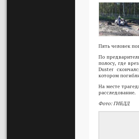
Пять человек по
По предваритель
полосу, где вре
Duster скончал
котором погибли
На месте трагед
расследование.
Фото: ГИБДД