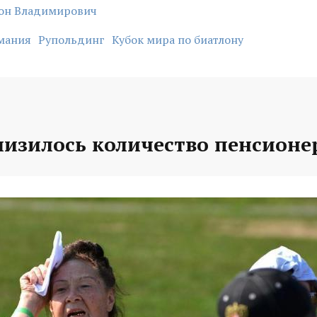
он Владимирович
мания
Рупольдинг
Кубок мира по биатлону
низилось количество пенсионе