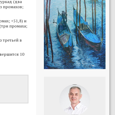
уркад (два
ез промахов;
мах; +51,8) и
(три промаха;
о третьей в
авершится 10