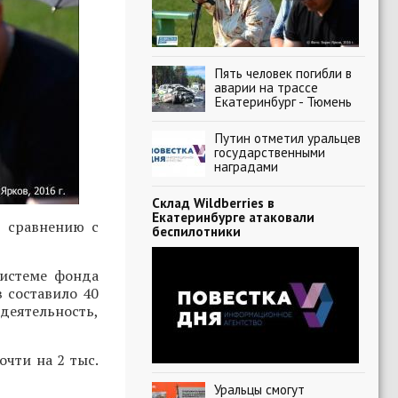
Пять человек погибли в
аварии на трассе
Екатеринбург - Тюмень
Путин отметил уральцев
государственными
наградами
Склад Wildberries в
Екатеринбурге атаковали
о сравнению с
беспилотники
системе фонда
в составило 40
деятельность,
очти на 2 тыс.
Уральцы смогут