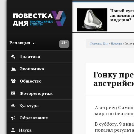
Перейти к основному содержанию
Новый куль
ли жизнь п
модерна?
Редакция
18+
Повестка Дня
»
Новости
» Гонку 
Вы здесь
Политика
Экономика
Гонку пр
австрийс
Общество
Фоторепортаж
Культура
Австриец Симон 
мира по биатлон
Образование
В субботу, 9 янв
показал результ
Наука