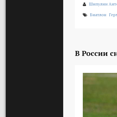
Шипулин Ант
Биатлон
Гер
В России с