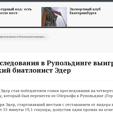
турный код: есть
Экспертный клуб
осле пост-
Екатеринбурга
преследования в Рупольдинге выиграл...
еследования в Рупольдинге выиг
кий биатлонист Эдер
Эдер стал победителем гонки преследования на четверто
у, который был перенесен из Оберхофа в Рупольдинг (Гер
аря Эдер, стартовавший шестым с отставанием от лидера в
ат 33 минуты 19,1 секунды, допустив один промах на огне