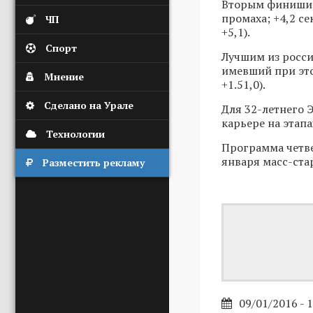
Вторым финишир
промаха; +4,2 с
ЧП
+5,1).
Спорт
Лучшим из росси
имевший при это
Мнение
+1.51,0).
Сделано на Урале
Для 32-летнего Э
карьере на этапа
Технологии
Программа четве
января масс-ста
Разместить рекламу
09/01/2016 - 