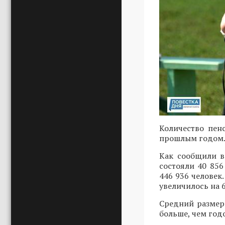
Количество пен
прошлым годом
Как сообщили в
состояли 40 856
446 936 человек
увеличилось на 6
Средний размер 
больше, чем год