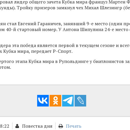
овал лидер общего зачета Кубка мира француз Мартен Ф
екунды). Тройку призеров замкнул чех Михал Шлезингр (б
ян стал Евгений Гараничев, занявший 9-е место (один про
м 40-й стартовый номер. У Антона Шипулина 24-е место 
дера эта победа является первой в текущем сезоне и всег
х Кубка мира, передает Р-Спорт.
ртого этапа Кубка мира в Рупольдинге у биатлонистов з
ртом.
18:22
Повестка дня
Печать